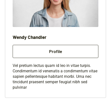
Wendy Chandler
Profile
Vel pretium lectus quam id leo in vitae turpis.
Condimentum id venenatis a condimentum vitae
sapien pellentesque habitant morbi. Urna nec
tincidunt praesent semper feugiat nibh sed
pulvinar