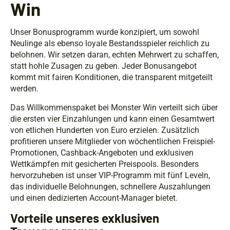
Win
Unser Bonusprogramm wurde konzipiert, um sowohl
Neulinge als ebenso loyale Bestandsspieler reichlich zu
belohnen. Wir setzen daran, echten Mehrwert zu schaffen,
statt hohle Zusagen zu geben. Jeder Bonusangebot
kommt mit fairen Konditionen, die transparent mitgeteilt
werden.
Das Willkommenspaket bei Monster Win verteilt sich über
die ersten vier Einzahlungen und kann einen Gesamtwert
von etlichen Hunderten von Euro erzielen. Zusätzlich
profitieren unsere Mitglieder von wöchentlichen Freispiel-
Promotionen, Cashback-Angeboten und exklusiven
Wettkämpfen mit gesicherten Preispools. Besonders
hervorzuheben ist unser VIP-Programm mit fünf Leveln,
das individuelle Belohnungen, schnellere Auszahlungen
und einen dedizierten Account-Manager bietet.
Vorteile unseres exklusiven