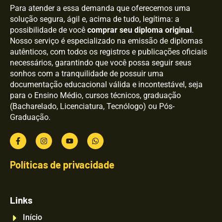
Para atender a essa demanda que oferecemos uma
solução segura, ágil e, acima de tudo, legítima: a
possibilidade de você
comprar seu diploma original
.
Nosso serviço é especializado na emissão de diplomas
autênticos, com todos os registros e publicações oficiais
necessários, garantindo que você possa seguir seus
sonhos com a tranquilidade de possuir uma
documentação educacional válida e incontestável, seja
para o Ensino Médio, cursos técnicos, graduação
(Bacharelado, Licenciatura, Tecnólogo) ou Pós-
Graduação.
Políticas de privacidade
Links
Início