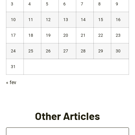
3
4
5
6
7
8
9
10
11
12
13
14
15
16
17
18
19
20
21
22
23
24
25
26
27
28
29
30
31
« fev
Other Articles