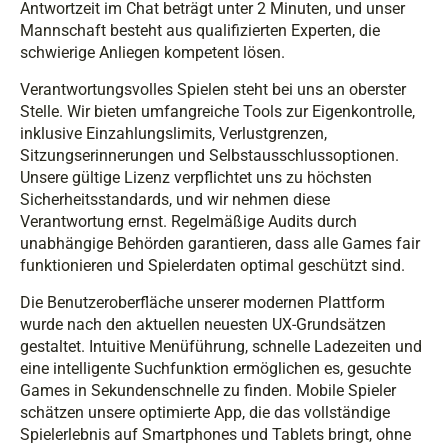
Antwortzeit im Chat beträgt unter 2 Minuten, und unser
Mannschaft besteht aus qualifizierten Experten, die
schwierige Anliegen kompetent lösen.
Verantwortungsvolles Spielen steht bei uns an oberster
Stelle. Wir bieten umfangreiche Tools zur Eigenkontrolle,
inklusive Einzahlungslimits, Verlustgrenzen,
Sitzungserinnerungen und Selbstausschlussoptionen.
Unsere gültige Lizenz verpflichtet uns zu höchsten
Sicherheitsstandards, und wir nehmen diese
Verantwortung ernst. Regelmäßige Audits durch
unabhängige Behörden garantieren, dass alle Games fair
funktionieren und Spielerdaten optimal geschützt sind.
Die Benutzeroberfläche unserer modernen Plattform
wurde nach den aktuellen neuesten UX-Grundsätzen
gestaltet. Intuitive Menüführung, schnelle Ladezeiten und
eine intelligente Suchfunktion ermöglichen es, gesuchte
Games in Sekundenschnelle zu finden. Mobile Spieler
schätzen unsere optimierte App, die das vollständige
Spielerlebnis auf Smartphones und Tablets bringt, ohne