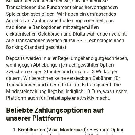
Bei Monster Win verstehen wir, daß problemlose
Transaktionen das Fundament eines hervorragenden
Spielerlebnisses bilden. Wir haben ein umfassendes
Angebot an Zahlungsmethoden implementiert, das
traditionelle Bankoptionen mit zeitgemäßen
elektronischen Geldbörsen und Digitalwährungen vereint.
Alle Transaktionen werden durch SSL-Technologie nach
Banking-Standard geschützt.
Deposits werden in aller Regel umgehend gutgeschrieben,
wohingegen Abhebungen je nach gewählter Option
zwischen einigen Stunden und maximal 3 Werktagen
dauern. Wir berechnen keine versteckten Gebühren für
Transaktionen und übermitteln Limits transparent. Die
Mindesteinzahlung liegt bei lediglich 10 Euro, was unsere
Plattform auch für Freizeitspieler attraktiv macht.
Beliebte Zahlungsoptionen auf
unserer Plattform
Kreditkarten (Visa, Mastercard):
Bewährte Option