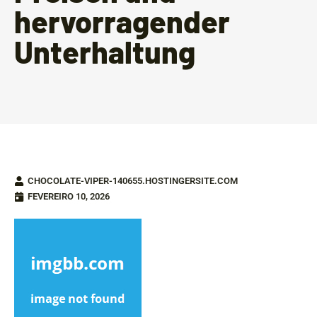
hervorragender
Unterhaltung
CHOCOLATE-VIPER-140655.HOSTINGERSITE.COM
FEVEREIRO 10, 2026