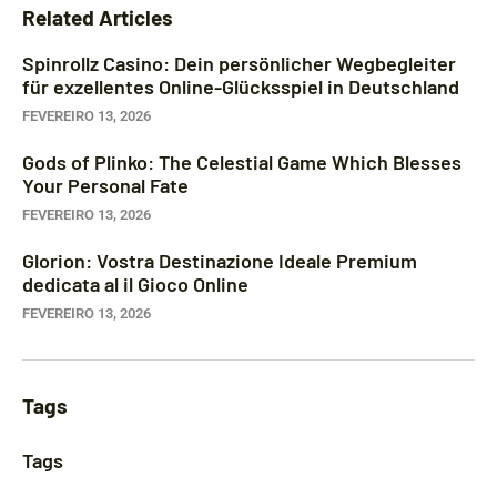
Related Articles
Spinrollz Casino: Dein persönlicher Wegbegleiter
für exzellentes Online-Glücksspiel in Deutschland
FEVEREIRO 13, 2026
Gods of Plinko: The Celestial Game Which Blesses
Your Personal Fate
FEVEREIRO 13, 2026
Glorion: Vostra Destinazione Ideale Premium
dedicata al il Gioco Online
FEVEREIRO 13, 2026
Tags
Tags