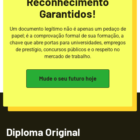
Reconhecimento
Garantidos!
Um documento legítimo não é apenas um pedaço de
papel; é a comprovação formal de sua formação, a
chave que abre portas para universidades, empregos
de prestígio, concursos públicos e o respeito no
mercado de trabalho.
Mude o seu futuro hoje
Diploma Original