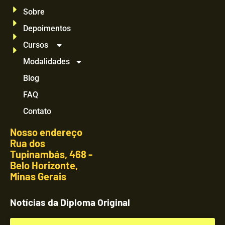
Sobre
Depoimentos
Cursos
Modalidades
Blog
FAQ
Contato
Nosso endereço
Rua dos
Tupinambás, 468 -
Belo Horizonte,
Minas Gerais
Notícias da Diploma Original