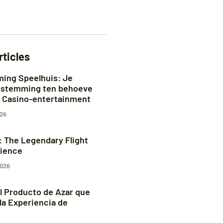
rticles
ing Speelhuis: Je
estemming ten behoeve
e Casino-entertainment
026
: The Legendary Flight
ience
2026
El Producto de Azar que
la Experiencia de