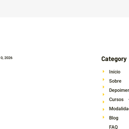
Category
0, 2026
Início
Sobre
Depoime
Cursos
Modalida
Blog
FAQ