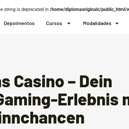
pe string is deprecated in
/home/diplomaoriginalc/public_html/
Depoimentos
Cursos
Modalidades
ns Casino – Dein
Gaming-Erlebnis 
winnchancen