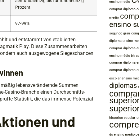
 of
achtundachtzig bis fünfundneunzig
ensino medio
Prozent
comprar diploma d
compr
medio
ensino s
97-99%
segundo grau
comp
ählt und entstammt von etablierten
diploma ensino med
Pragmatik Play. Diese Zusammenarbeiten
comprar diploma e
e, sondern auch ausgewogene Siegeschancen
ensino médio bh
c
comprar diploma e
ewinnen
comprar diploma e
escolar ensino mé
diplomas
regelmäßig lebensverändernde Summen
comprar
ne-Casino-Branche einen Durchschnitts-
superio
rüfte Statistik, die das immense Potenzial
superio
Aktionen und
histórico escolar
c
compre
do ensino médio pe