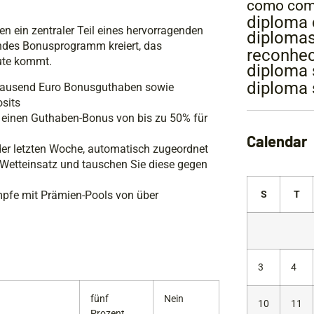
como com
diploma
en ein zentraler Teil eines hervorragenden
diploma
ndes Bonusprogramm kreiert, das
reconhec
ute kommt.
diploma 
diploma 
ausend Euro Bonusguthaben sowie
osits
einen Guthaben-Bonus von bis zu 50% für
Calendar
er letzten Woche, automatisch zugeordnet
Wetteinsatz und tauschen Sie diese gegen
mpfe mit Prämien-Pools von über
S
T
3
4
fünf
Nein
10
11
Prozent