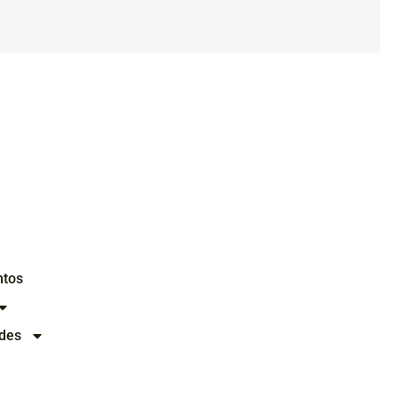
ntos
des