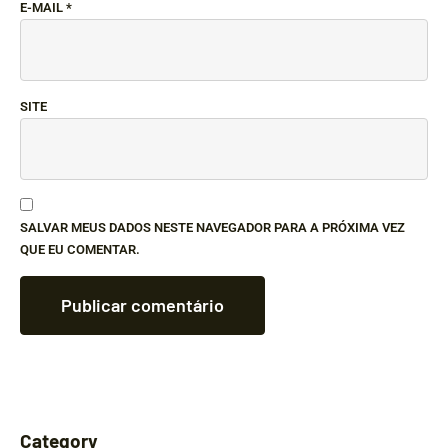
E-MAIL
*
SITE
SALVAR MEUS DADOS NESTE NAVEGADOR PARA A PRÓXIMA VEZ
QUE EU COMENTAR.
Category