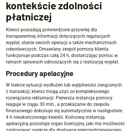
kontekście zdolności
płatniczej
Klienci posiadają potwierdzone przywilej dla
transparentnej informacji dotyczących regulacjach
wypłat, stanie swoich operacji a także mechanizmach
odwoławczych. Omawiany zespół pomocy klienta
funkcjonuje podczas całą 24 h, dostarczając pomoc w
ramach sprawach odnoszących się z realizacją wypłat.
Procedury apelacyjne
W trakcie sytuacji wydłużeń lub wątpliwości związanych
z transakcji, klienci mogą użyć ze kompleksowego
rozwiązania reklamacji. Pierwsza instancja pomocy
reaguje w ciągu 30 min., a przekazanie do zespołu
finansowego dokonuje się automatycznie w następstwie
4 h nieukończonego kwestii. Końcową instancją
apelacyjną pozostaje organ licencyjny, jaki ma możliwość
zastosować sankcje dla dostawcę nieprzestrzegającego