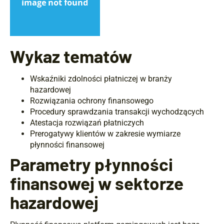
Wykaz tematów
Wskaźniki zdolności płatniczej w branży
hazardowej
Rozwiązania ochrony finansowego
Procedury sprawdzania transakcji wychodzących
Atestacja rozwiązań płatniczych
Prerogatywy klientów w zakresie wymiarze
płynności finansowej
Parametry płynności
finansowej w sektorze
hazardowej