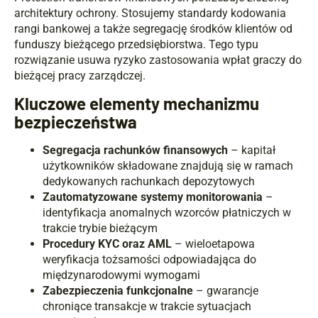
architektury ochrony. Stosujemy standardy kodowania
rangi bankowej a także segregację środków klientów od
funduszy bieżącego przedsiębiorstwa. Tego typu
rozwiązanie usuwa ryzyko zastosowania wpłat graczy do
bieżącej pracy zarządczej.
Kluczowe elementy mechanizmu
bezpieczeństwa
Segregacja rachunków finansowych
– kapitał
użytkowników składowane znajdują się w ramach
dedykowanych rachunkach depozytowych
Zautomatyzowane systemy monitorowania
–
identyfikacja anomalnych wzorców płatniczych w
trakcie trybie bieżącym
Procedury KYC oraz AML
– wieloetapowa
weryfikacja tożsamości odpowiadająca do
międzynarodowymi wymogami
Zabezpieczenia funkcjonalne
– gwarancje
chroniące transakcje w trakcie sytuacjach