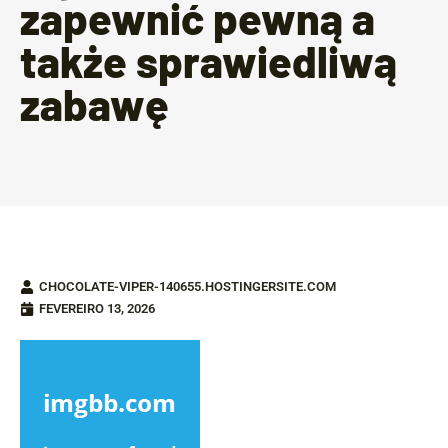
zapewnić pewną a
także sprawiedliwą
zabawę
CHOCOLATE-VIPER-140655.HOSTINGERSITE.COM
FEVEREIRO 13, 2026