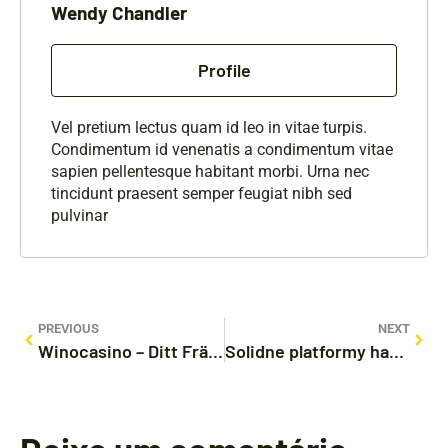
Wendy Chandler
Profile
Vel pretium lectus quam id leo in vitae turpis.
Condimentum id venenatis a condimentum vitae
sapien pellentesque habitant morbi. Urna nec
tincidunt praesent semper feugiat nibh sed
pulvinar
PREVIOUS
NEXT
Winocasino – Ditt Fräscha Favorit för Spänning och Intäkter
Solidne platformy hazardowe internetowe – w jaki sposób zapewnić sobie bezpieczną oraz rzetelną grę