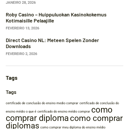
JANEIRO 28, 2026
Roby Casino – Huippuluokan Kasinokokemus
Kotimaisille Pelaajille
FEVEREIRO 13, 2026
Direct Casino NL: Meteen Spelen Zonder
Downloads
FEVEREIRO 2, 2026
Tags
Tags
certificado de conclusão do ensino medio comprar
certificado de conclusão do
como
ensino médio o que é
certificado do ensino médio comprar
comprar diploma
como comprar
diplomas
como comprar meu diploma do ensino médio