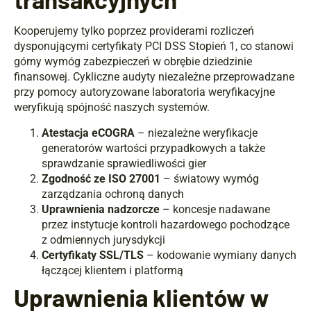
Kooperujemy tylko poprzez providerami rozliczeń
dysponującymi certyfikaty PCI DSS Stopień 1, co stanowi
górny wymóg zabezpieczeń w obrębie dziedzinie
finansowej. Cykliczne audyty niezależne przeprowadzane
przy pomocy autoryzowane laboratoria weryfikacyjne
weryfikują spójność naszych systemów.
Atestacja eCOGRA
– niezależne weryfikacje
generatorów wartości przypadkowych a także
sprawdzanie sprawiedliwości gier
Zgodność ze ISO 27001
– światowy wymóg
zarządzania ochroną danych
Uprawnienia nadzorcze
– koncesje nadawane
przez instytucje kontroli hazardowego pochodzące
z odmiennych jurysdykcji
Certyfikaty SSL/TLS
– kodowanie wymiany danych
łączącej klientem i platformą
Uprawnienia klientów w