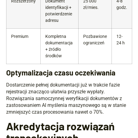
Rozszerzony
Dokument
25 000
4-8
identyfikacji +
zł/mies.
godz.
potwierdzenie
adresu
Premium
Kompletna
Pozbawione
12-
dokumentacja
ograniczeń
24 h
+ źródło
środków
Optymalizacja czasu oczekiwania
Dostarczenie pełnej dokumentacji już w trakcie fazie
rejestracji znacząco ułatwia przyszłe wypłaty.
Rozwiązania samoczynnej weryfikacji dokumentów z
zastosowaniem AI myślenia maszynowego są w stanie
zmniejszyć czas procesowania nawet o 70%.
Akredytacja rozwiązań
transakcyjnych