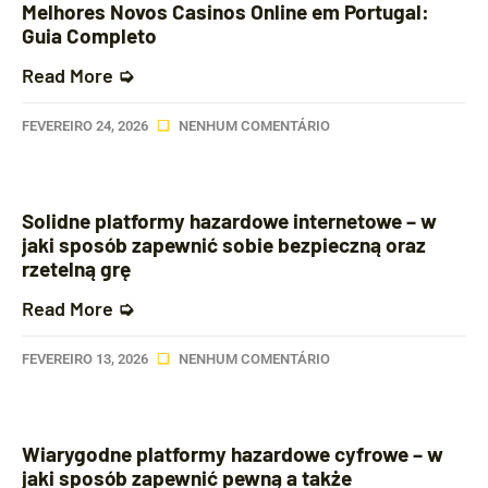
Melhores Novos Casinos Online em Portugal:
Guia Completo
Read More ➭
FEVEREIRO 24, 2026
NENHUM COMENTÁRIO
Solidne platformy hazardowe internetowe – w
jaki sposób zapewnić sobie bezpieczną oraz
rzetelną grę
Read More ➭
FEVEREIRO 13, 2026
NENHUM COMENTÁRIO
Wiarygodne platformy hazardowe cyfrowe – w
jaki sposób zapewnić pewną a także