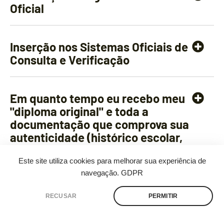
Oficial
Inserção nos Sistemas Oficiais de
Consulta e Verificação
Em quanto tempo eu recebo meu
"diploma original" e toda a
documentação que comprova sua
autenticidade (histórico escolar,
publicação no Diário Oficial)?
Este site utiliza cookies para melhorar sua experiência de
navegação.
GDPR
O investimento em um "diploma
RECUSAR
PERMITIR
Fale conosco
original" é uma garantia de que não
terei problemas futuros com a