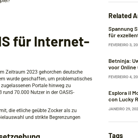
piel?
Related A
Spannung Sp
für exzellen
 für Internet-
FEVEREIRO 3, 2
Betninja: 
voor Online
im Zeitraum 2023 gehorchen deutsche
FEVEREIRO 4, 2
stem wurde geschaffen, um problematisches
e zugelassenen Portale hinweg zu
23 rund 70.000 Nutzer in der OASIS-
Esplora il M
con Lucky R
JANEIRO 29, 20
it, die etliche geübte Zocker als zu
Spielauswahl und strikte Begrenzungen
Tags
esetzgebung