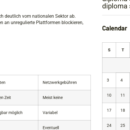
diploma 
ch deutlich vom nationalen Sektor ab.
an unregulierte Plattformen blockieren,
Calendar
S
T
3
4
ten
Netzwerkgebühren
10
11
n Zeit
Meist keine
17
18
ügbar möglich
Variabel
24
25
Eventuell