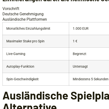
Vorschrift
Deutsche Genehmigung
Ausländische Plattformen
Monatliches Einzahlungslimit
1.000 EUR
Maximaler Stake pro Spin
1 €
Live-Gaming
Begrenzt
Autoplay-Funktion
Untersagt
Spin-Geschwindigkeit
Mindestens 5 Sekunden 
Ausländische Spielpla
Alternative