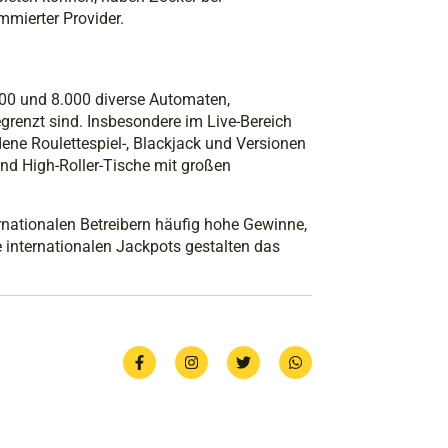
mmierter Provider.
000 und 8.000 diverse Automaten,
grenzt sind. Insbesondere im Live-Bereich
ene Roulettespiel-, Blackjack und Versionen
nd High-Roller-Tische mit großen
nationalen Betreibern häufig hohe Gewinne,
e internationalen Jackpots gestalten das