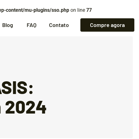
wp-content/mu-plugins/sso.php
on line
77
Blog
FAQ
Contato
Compre agora
ASIS:
n 2024