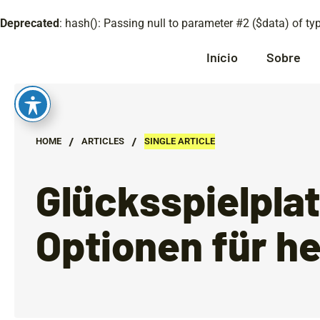
Deprecated
: hash(): Passing null to parameter #2 ($data) of ty
Início
Sobre
/
/
HOME
ARTICLES
SINGLE ARTICLE
Glücksspielpla
Optionen für h