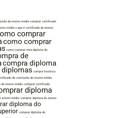
clusão do ensino medio comprar
certificado
sino médio o que é
certificado do ensino
omo comprar
a
como comprar
as
como comprar meu diploma do
ompra de
a
compra diploma
 diplomas
compra histórico
rtificado de conclusão do ensino médio
o do ensino médio
comprar certificado
omprar diploma
e ensino médio
comprar diploma do ensino
ar diploma do
uperior
comprar diploma do