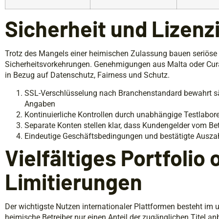
Sicherheit und Lizenz
Trotz des Mangels einer heimischen Zulassung bauen seriöse gl
Sicherheitsvorkehrungen. Genehmigungen aus Malta oder Cur
in Bezug auf Datenschutz, Fairness und Schutz.
SSL-Verschlüsselung nach Branchenstandard bewahrt sä
Angaben
Kontinuierliche Kontrollen durch unabhängige Testlabore
Separate Konten stellen klar, dass Kundengelder vom Be
Eindeutige Geschäftsbedingungen und bestätigte Ausza
Vielfältiges Portfolio
Limitierungen
Der wichtigste Nutzen internationaler Plattformen besteht i
heimische Betreiber nur einen Anteil der zugänglichen Titel a