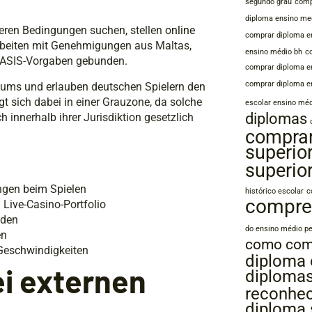
segundo grau
comp
diploma ensino med
reren Bedingungen suchen, stellen
online
comprar diploma e
 arbeiten mit Genehmigungen aus Maltas,
ensino médio bh
c
 OASIS-Vorgaben gebunden.
comprar diploma e
comprar diploma e
likums und erlauben deutschen Spielern den
t sich dabei in einer Grauzone, da solche
escolar ensino mé
diplomas
 innerhalb ihrer Jurisdiktion gesetzlich
comprar
superio
superio
ngen beim Spielen
histórico escolar
c
compre
Live-Casino-Portfolio
nden
do ensino médio pe
en
como com
Geschwindigkeiten
diploma
i externen
diploma
reconhec
diploma 