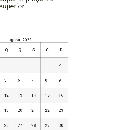
superior
agosto 2026
Q
Q
S
S
D
1
2
5
6
7
8
9
12
13
14
15
16
19
20
21
22
23
26
27
28
29
30