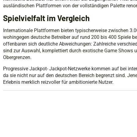
ausländischen Plattformen von der vollständigen Palette reno
Spielvielfalt im Vergleich
Internationale Plattformen bieten typischerweise zwischen 3.
wohingegen deutsche Betreiber auf rund 200 bis 400 Spiele be
offenbaren sich deutliche Abweichungen: Zahlreiche verschied
sind zur Auswahl, komplettiert durch exotische Game Shows u
Obergrenzen.
Progressive Jackpot- Jackpot-Netzwerke kommen auf bei inter
da sie nicht nur auf den deutschen Bereich begrenzt sind. Jen
Erlebnis merklich reizvoller für ambitionierte Nutzer.