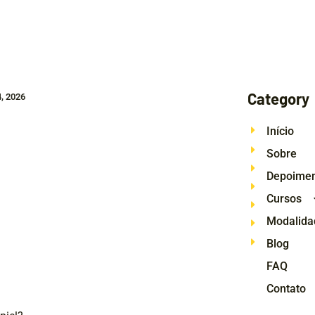
Category
, 2026
Início
Sobre
Depoime
Cursos
Modalida
Blog
FAQ
Contato