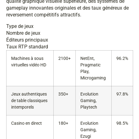
qualité graphique visuelle supérieure, des systèmes de
gameplay innovantes originales et des taux généreux de
reversement compétitifs attractifs.
Type de jeux
Nombre de jeux
Éditeurs principaux
Taux RTP standard
Machines à sous
2100+
NetEnt,
96.2%
virtuelles vidéo HD
Pragmatic
Play,
Microgaming
Jeux authentiques
350+
Evolution
97.8%
de table classiques
Gaming,
intemporels
Playtech
Casino en direct
180+
Evolution
98.5%
Gaming,
Ezugi