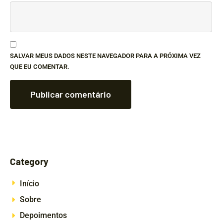
SALVAR MEUS DADOS NESTE NAVEGADOR PARA A PRÓXIMA VEZ
QUE EU COMENTAR.
Category
Início
Sobre
Depoimentos