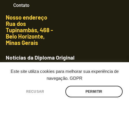
Contato
Nosso endereço
Rua dos
Tupinambás, 468 -
Belo Horizonte,
Minas Gerais
Notícias da Diploma Original
Este site utiliza cookies para melhorar sua experiência de
Betninja: Uw Ultieme Bestemming
navegação.
GDPR
voor Online Casino Entertainment
RECUSAR
PERMITIR
Fale conosco
SAIBA MAIS »