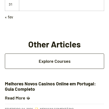
31
« fev
Other Articles
Explore Courses
Melhores Novos Casinos Online em Portugal:
Guia Completo
Read More ➭