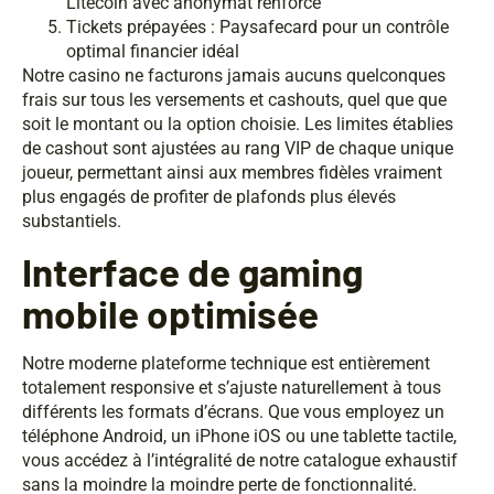
Litecoin avec anonymat renforcé
Tickets prépayées : Paysafecard pour un contrôle
optimal financier idéal
Notre casino ne facturons jamais aucuns quelconques
frais sur tous les versements et cashouts, quel que que
soit le montant ou la option choisie. Les limites établies
de cashout sont ajustées au rang VIP de chaque unique
joueur, permettant ainsi aux membres fidèles vraiment
plus engagés de profiter de plafonds plus élevés
substantiels.
Interface de gaming
mobile optimisée
Notre moderne plateforme technique est entièrement
totalement responsive et s’ajuste naturellement à tous
différents les formats d’écrans. Que vous employez un
téléphone Android, un iPhone iOS ou une tablette tactile,
vous accédez à l’intégralité de notre catalogue exhaustif
sans la moindre la moindre perte de fonctionnalité.