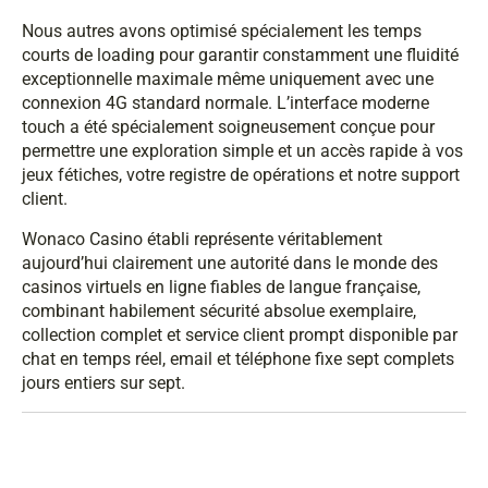
Nous autres avons optimisé spécialement les temps
courts de loading pour garantir constamment une fluidité
exceptionnelle maximale même uniquement avec une
connexion 4G standard normale. L’interface moderne
touch a été spécialement soigneusement conçue pour
permettre une exploration simple et un accès rapide à vos
jeux fétiches, votre registre de opérations et notre support
client.
Wonaco Casino établi représente véritablement
aujourd’hui clairement une autorité dans le monde des
casinos virtuels en ligne fiables de langue française,
combinant habilement sécurité absolue exemplaire,
collection complet et service client prompt disponible par
chat en temps réel, email et téléphone fixe sept complets
jours entiers sur sept.