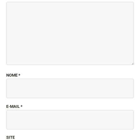
NOME
*
E-MAIL
*
SITE