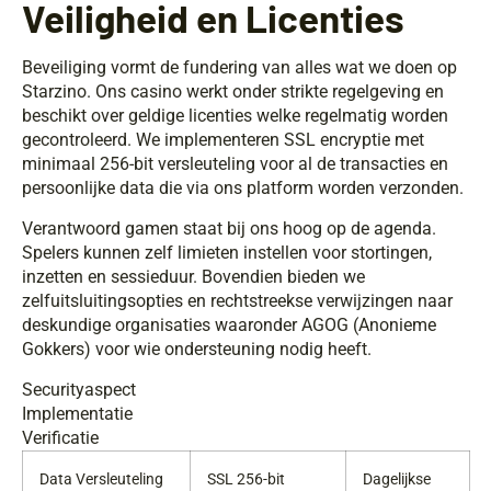
Veiligheid en Licenties
Beveiliging vormt de fundering van alles wat we doen op
Starzino. Ons casino werkt onder strikte regelgeving en
beschikt over geldige licenties welke regelmatig worden
gecontroleerd. We implementeren SSL encryptie met
minimaal 256-bit versleuteling voor al de transacties en
persoonlijke data die via ons platform worden verzonden.
Verantwoord gamen staat bij ons hoog op de agenda.
Spelers kunnen zelf limieten instellen voor stortingen,
inzetten en sessieduur. Bovendien bieden we
zelfuitsluitingsopties en rechtstreekse verwijzingen naar
deskundige organisaties waaronder AGOG (Anonieme
Gokkers) voor wie ondersteuning nodig heeft.
Securityaspect
Implementatie
Verificatie
Data Versleuteling
SSL 256-bit
Dagelijkse