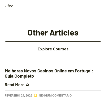
« fev
Other Articles
Explore Courses
Melhores Novos Casinos Online em Portugal:
Guia Completo
Read More ➭
FEVEREIRO 24, 2026
NENHUM COMENTÁRIO