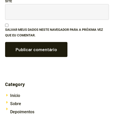
SITE
SALVAR MEUS DADOS NESTE NAVEGADOR PARA A PRÓXIMA VEZ
QUE EU COMENTAR.
Category
Início
Sobre
Depoimentos