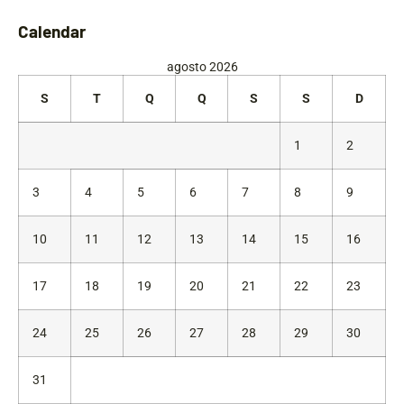
Calendar
agosto 2026
S
T
Q
Q
S
S
D
1
2
3
4
5
6
7
8
9
10
11
12
13
14
15
16
17
18
19
20
21
22
23
24
25
26
27
28
29
30
31