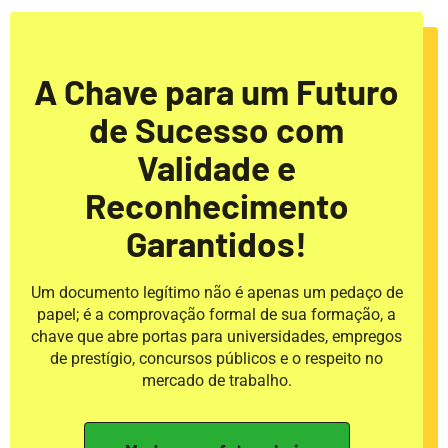
A Chave para um Futuro
de Sucesso com
Validade e
Reconhecimento
Garantidos!
Um documento legítimo não é apenas um pedaço de
papel; é a comprovação formal de sua formação, a
chave que abre portas para universidades, empregos
de prestígio, concursos públicos e o respeito no
mercado de trabalho.