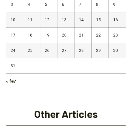
3
4
5
6
7
8
9
10
11
12
13
14
15
16
17
18
19
20
21
22
23
24
25
26
27
28
29
30
31
« fev
Other Articles