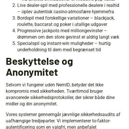
Live dealer-spil med professionelle dealere i realtid
– oplev autentisk casino-atmosfære hjemmefra
Bordspil med forskellige variationer – blackjack,
roulette, baccarat og poker i utallige udgaver
Progressive jackpots med milliongevinster –
drømmen om den store gevinst er aldrig langt væk
Specialspil og instant-win muligheder – hurtig
underholdning til dem med begrænset tid
Beskyttelse og
Anonymitet
Selvom vi fungerer uden NemID, betyder det ikke
kompromis med sikkerheden. Tværtimod bruger
avancerede sikkerhedsprotokoller, der sikrer både dine
midler og din anonymitet.
Vores systemer gennemgår jævnlige sikkerhedsaudits af
uafhængige tredjeparter. Vi implementerer to-faktor-
autentificering som en valgfri, men anbefalet