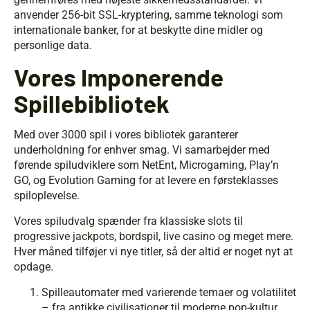
anvender 256-bit SSL-kryptering, samme teknologi som
internationale banker, for at beskytte dine midler og
personlige data.
Vores Imponerende
Spillebibliotek
Med over 3000 spil i vores bibliotek garanterer
underholdning for enhver smag. Vi samarbejder med
førende spiludviklere som NetEnt, Microgaming, Play’n
GO, og Evolution Gaming for at levere en førsteklasses
spiloplevelse.
Vores spiludvalg spænder fra klassiske slots til
progressive jackpots, bordspil, live casino og meget mere.
Hver måned tilføjer vi nye titler, så der altid er noget nyt at
opdage.
Spilleautomater med varierende temaer og volatilitet
– fra antikke civilisationer til moderne pop-kultur