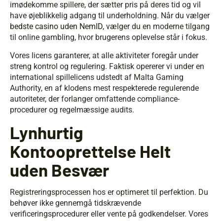
imødekomme spillere, der sætter pris på deres tid og vil
have øjeblikkelig adgang til underholdning. Når du vælger
bedste casino uden NemID
, vælger du en moderne tilgang
til online gambling, hvor brugerens oplevelse står i fokus.
Vores licens garanterer, at alle aktiviteter foregår under
streng kontrol og regulering. Faktisk opererer vi under en
international spillelicens udstedt af Malta Gaming
Authority, en af klodens mest respekterede regulerende
autoriteter, der forlanger omfattende compliance-
procedurer og regelmæssige audits.
Lynhurtig
Kontooprettelse Helt
uden Besvær
Registreringsprocessen hos er optimeret til perfektion. Du
behøver ikke gennemgå tidskrævende
verificeringsprocedurer eller vente på godkendelser. Vores