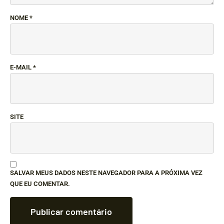
NOME
*
E-MAIL
*
SITE
SALVAR MEUS DADOS NESTE NAVEGADOR PARA A PRÓXIMA VEZ
QUE EU COMENTAR.