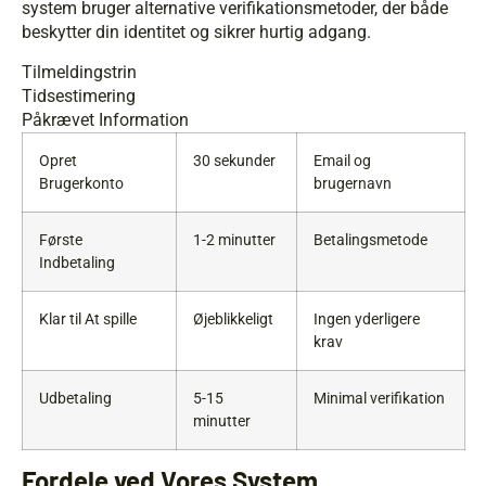
system bruger alternative verifikationsmetoder, der både
beskytter din identitet og sikrer hurtig adgang.
Tilmeldingstrin
Tidsestimering
Påkrævet Information
Opret
30 sekunder
Email og
Brugerkonto
brugernavn
Første
1-2 minutter
Betalingsmetode
Indbetaling
Klar til At spille
Øjeblikkeligt
Ingen yderligere
krav
Udbetaling
5-15
Minimal verifikation
minutter
Fordele ved Vores System