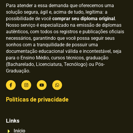
Para atender a essa demanda que oferecemos uma
solução segura, ágil e, acima de tudo, legítima: a
possibilidade de você
comprar seu diploma original
.
Nosso serviço é especializado na emissão de diplomas
autênticos, com todos os registros e publicações oficiais
necessários, garantindo que você possa seguir seus
sonhos com a tranquilidade de possuir uma
documentação educacional válida e incontestável, seja
para o Ensino Médio, cursos técnicos, graduação
(Bacharelado, Licenciatura, Tecnólogo) ou Pós-
Graduação.
Políticas de privacidade
Links
Início