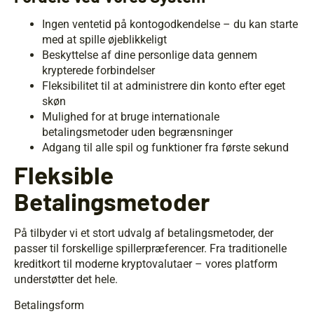
Ingen ventetid på kontogodkendelse – du kan starte
med at spille øjeblikkeligt
Beskyttelse af dine personlige data gennem
krypterede forbindelser
Fleksibilitet til at administrere din konto efter eget
skøn
Mulighed for at bruge internationale
betalingsmetoder uden begrænsninger
Adgang til alle spil og funktioner fra første sekund
Fleksible
Betalingsmetoder
På tilbyder vi et stort udvalg af betalingsmetoder, der
passer til forskellige spillerpræferencer. Fra traditionelle
kreditkort til moderne kryptovalutaer – vores platform
understøtter det hele.
Betalingsform