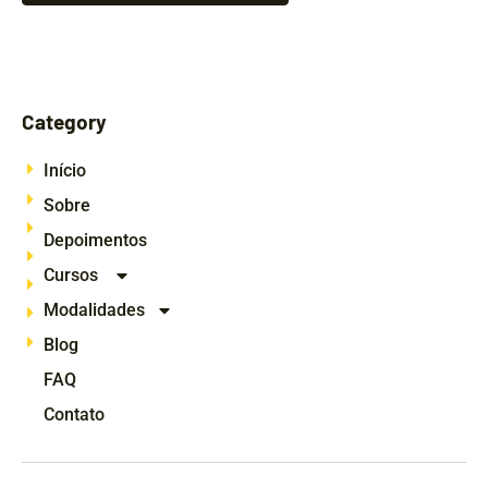
Category
Início
Sobre
Depoimentos
Cursos
Modalidades
Blog
FAQ
Contato