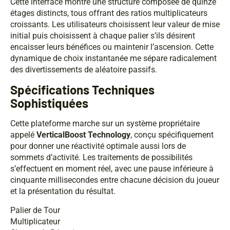
Cette interface montre une structure composée de quinze
étages distincts, tous offrant des ratios multiplicateurs
croissants. Les utilisateurs choisissent leur valeur de mise
initial puis choisissent à chaque palier s’ils désirent
encaisser leurs bénéfices ou maintenir l’ascension. Cette
dynamique de choix instantanée me sépare radicalement
des divertissements de aléatoire passifs.
Spécifications Techniques
Sophistiquées
Cette plateforme marche sur un système propriétaire
appelé
VerticalBoost Technology
, conçu spécifiquement
pour donner une réactivité optimale aussi lors de
sommets d’activité. Les traitements de possibilités
s’effectuent en moment réel, avec une pause inférieure à
cinquante millisecondes entre chacune décision du joueur
et la présentation du résultat.
Palier de Tour
Multiplicateur