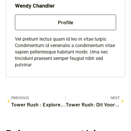
Wendy Chandler
Profile
Vel pretium lectus quam id leo in vitae turpis.
Condimentum id venenatis a condimentum vitae
sapien pellentesque habitant morbi. Urna nec
tincidunt praesent semper feugiat nibh sed
pulvinar
PREVIOUS
NEXT
Tower Rush : Explorez Votre Game de Jeu Stratégique et Captivant
Tower Rush: Dit Voortreffelijke Verdedigingsgame wat Casinospanning Verenigt samen met Tactische Gameplay