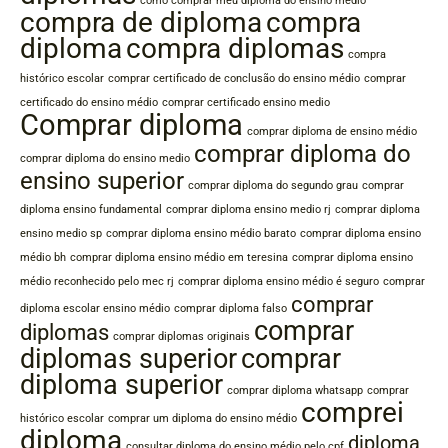
como comprar meu diploma do ensino médio
compra de diploma
compra
diploma
compra diplomas
compra
histórico escolar
comprar certificado de conclusão do ensino médio
comprar
certificado do ensino médio
comprar certificado ensino medio
Comprar diploma
comprar diploma de ensino médio
comprar diploma do
comprar diploma do ensino medio
ensino superior
comprar diploma do segundo grau
comprar
diploma ensino fundamental
comprar diploma ensino medio rj
comprar diploma
ensino medio sp
comprar diploma ensino médio barato
comprar diploma ensino
médio bh
comprar diploma ensino médio em teresina
comprar diploma ensino
médio reconhecido pelo mec rj
comprar diploma ensino médio é seguro
comprar
comprar
diploma escolar ensino médio
comprar diploma falso
comprar
diplomas
comprar diplomas originais
diplomas superior
comprar
diploma superior
comprar diploma whatsapp
comprar
comprei
histórico escolar
comprar um diploma do ensino médio
diploma
diploma
consultar diploma do ensino médio pelo cpf