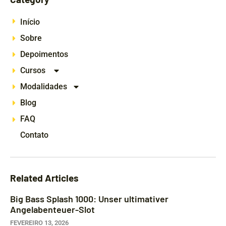
Início
Sobre
Depoimentos
Cursos
Modalidades
Blog
FAQ
Contato
Related Articles
Big Bass Splash 1000: Unser ultimativer
Angelabenteuer-Slot
FEVEREIRO 13, 2026