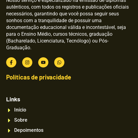
Nosso serviço é especializado na emissão de diplomas
autênticos, com todos os registros e publicações oficiais
necessários, garantindo que você possa seguir seus
sonhos com a tranquilidade de possuir uma
documentação educacional válida e incontestável, seja
para o Ensino Médio, cursos técnicos, graduação
(Bacharelado, Licenciatura, Tecnólogo) ou Pós-
Graduação.
Políticas de privacidade
Links
Início
Sobre
Depoimentos