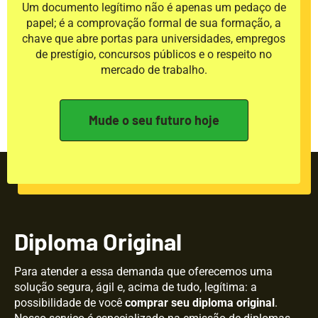
Um documento legítimo não é apenas um pedaço de
papel; é a comprovação formal de sua formação, a
chave que abre portas para universidades, empregos
de prestígio, concursos públicos e o respeito no
mercado de trabalho.
Mude o seu futuro hoje
Diploma Original
Para atender a essa demanda que oferecemos uma
solução segura, ágil e, acima de tudo, legítima: a
possibilidade de você
comprar seu diploma original
.