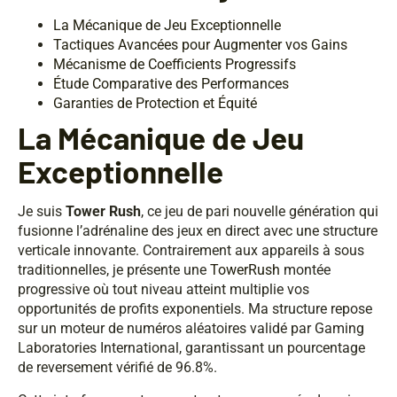
La Mécanique de Jeu Exceptionnelle
Tactiques Avancées pour Augmenter vos Gains
Mécanisme de Coefficients Progressifs
Étude Comparative des Performances
Garanties de Protection et Équité
La Mécanique de Jeu
Exceptionnelle
Je suis
Tower Rush
, ce jeu de pari nouvelle génération qui
fusionne l’adrénaline des jeux en direct avec une structure
verticale innovante. Contrairement aux appareils à sous
traditionnelles, je présente une
TowerRush
montée
progressive où tout niveau atteint multiplie vos
opportunités de profits exponentiels. Ma structure repose
sur un moteur de numéros aléatoires validé par Gaming
Laboratories International, garantissant un pourcentage
de reversement vérifié de 96.8%.