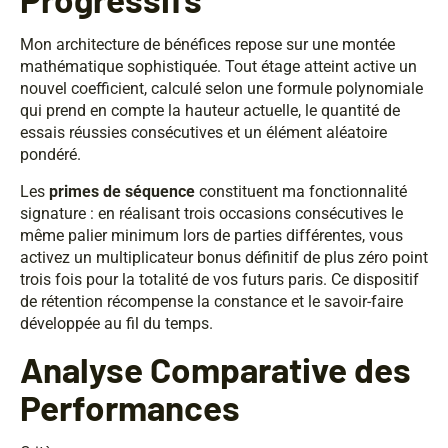
Mon architecture de bénéfices repose sur une montée
mathématique sophistiquée. Tout étage atteint active un
nouvel coefficient, calculé selon une formule polynomiale
qui prend en compte la hauteur actuelle, le quantité de
essais réussies consécutives et un élément aléatoire
pondéré.
Les
primes de séquence
constituent ma fonctionnalité
signature : en réalisant trois occasions consécutives le
même palier minimum lors de parties différentes, vous
activez un multiplicateur bonus définitif de plus zéro point
trois fois pour la totalité de vos futurs paris. Ce dispositif
de rétention récompense la constance et le savoir-faire
développée au fil du temps.
Analyse Comparative des
Performances