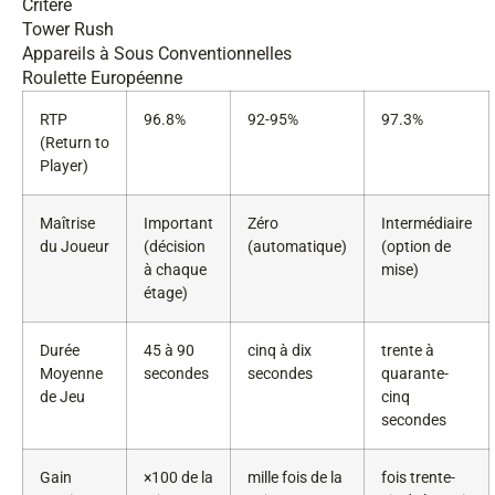
Critère
Tower Rush
Appareils à Sous Conventionnelles
Roulette Européenne
RTP
96.8%
92-95%
97.3%
(Return to
Player)
Maîtrise
Important
Zéro
Intermédiaire
du Joueur
(décision
(automatique)
(option de
à chaque
mise)
étage)
Durée
45 à 90
cinq à dix
trente à
Moyenne
secondes
secondes
quarante-
de Jeu
cinq
secondes
Gain
×100 de la
mille fois de la
fois trente-