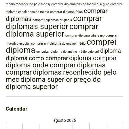
médio reconhecido pelo mec rj
comprar diploma ensino médio é seguro
comprar
comprar
diploma escolar ensino médio
comprar diploma falso
comprar
diplomas
comprar diplomas originais
diplomas superior
comprar
diploma superior
comprar diploma whatsapp
comprar
comprei
histórico escolar
comprar um diploma do ensino médio
diploma
diploma
consultar diploma do ensino médio pelo cpf
diploma comprar
diploma como comprar
diplomas
diploma onde comprar
comprar
diplomas reconhecido pelo
mec
diploma superior
preço do
diploma superior
Calendar
agosto 2026