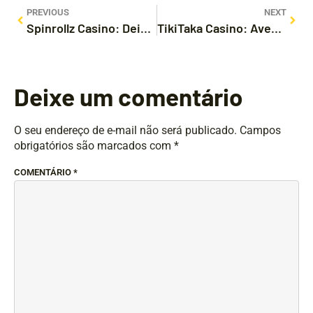
PREVIOUS
NEXT
Spinrollz Casino: Dein persönlicher Wegbegleiter für exzellentes Online-Glücksspiel in Deutschland
TikiTaka Casino: Aventura de Entretenimiento Real y Opciones Reales
Deixe um comentário
O seu endereço de e-mail não será publicado.
Campos
obrigatórios são marcados com
*
COMENTÁRIO
*