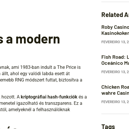
Related A
Roby Casino
Kasinokokemu
és a modern
FEVEREIRO 13, 
Fish Road: 
Oceánico Má
nak, ami 1983-ban indult a The Price is
FEVEREIRO 13, 
állt, ahol egy valódi labda esett át
rnebb RNG módszert futtat, biztosítva a
Chicken Road
wahre Casi
t hozott. A
kriptográfiai hash-funkciók
és a
FEVEREIRO 13, 
menetel igazolható és transzparens. Ez a
któl, amelyeknél a felhasználóknak
Tags