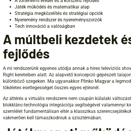
A történelmi eredet és a korszerű fejlődés
Játék működés és matematikai alap
Stratégia megközelítés és stratégiai opciók
Nyeremény rendszer és nyereményszorzók
Tech innováció a valóságban
A múltbeli kezdetek 
fejlődés
A mi rendszerünk egyenes utódja annak a híres televíziós show
Right kereteiben alatt. Az alapvető koncepció gépészeti talajon 
különböző szegeken. Ma ugyanakkor
Plinko Magyar
a legmode
tökéletes esetlegességet összes egyes ejtésnél.
Az áttérés a virtuális rendszerre nem csupán külalaki változás
blokklánc-technológia integrációja segítségével valamennyi ki
szemlélet fundamentálisan eltér a klasszikus szerencsejátéko
vakmerően kell támaszkodniuk a szisztémában.