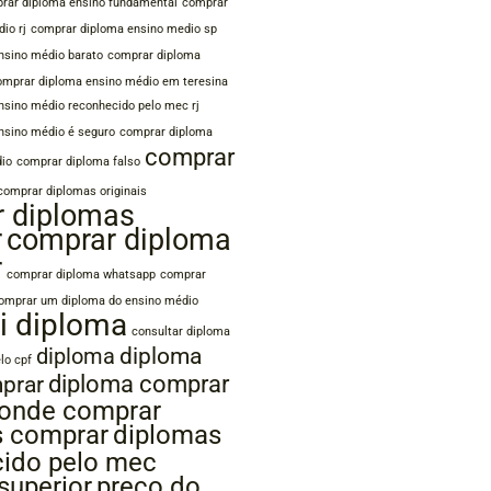
rar diploma ensino fundamental
comprar
io rj
comprar diploma ensino medio sp
nsino médio barato
comprar diploma
omprar diploma ensino médio em teresina
nsino médio reconhecido pelo mec rj
nsino médio é seguro
comprar diploma
comprar
dio
comprar diploma falso
comprar diplomas originais
 diplomas
r
comprar diploma
r
comprar diploma whatsapp
comprar
omprar um diploma do ensino médio
i diploma
consultar diploma
diploma
diploma
lo cpf
diploma comprar
prar
 onde comprar
s comprar
diplomas
ido pelo mec
superior
preço do