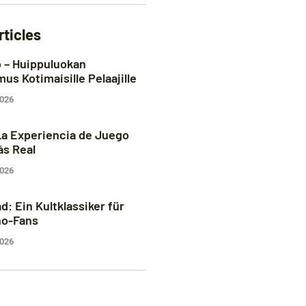
rticles
 – Huippuluokan
s Kotimaisille Pelaajille
2026
La Experiencia de Juego
s Real
2026
: Ein Kultklassiker für
no-Fans
2026