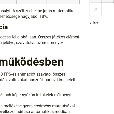
31
nsúlyt. A széli zsebekbe jutás matematikai
 lehetősége nagyjából 18%.
« fev
cia
cess fel globálisan. Összes játékos elérheti
n jelölve, szavatolva az eredmények
a működésben
60 FPS-es animációt szavatol összes
dási változókat használ, bár az kimenetelt
5 inch képernyőkön is tökéletes élményt
es mellőzése gyors eredmény mutatásával
övetkező indítása automatikus módban