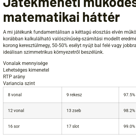
Játékmeneti működés
matematikai háttér
A mi játékunk fundamentálisan a kéttagú elosztás elvén műkö
korábban kalkulálható valószínűség-számítási modellt eredmé
korong keresztülmegy, 50-50% esélyt nyújt bal felé vagy jobbr
ideálisan szimmetrikus környezetről beszélünk.
Vonalak mennyisége
Lehetséges kimenetel
RTP arány
Variancia szint
8 vonal
9 rekesz
97.5%
12 vonal
13 zseb
98.2%
16 sor
17 slot
99.0%