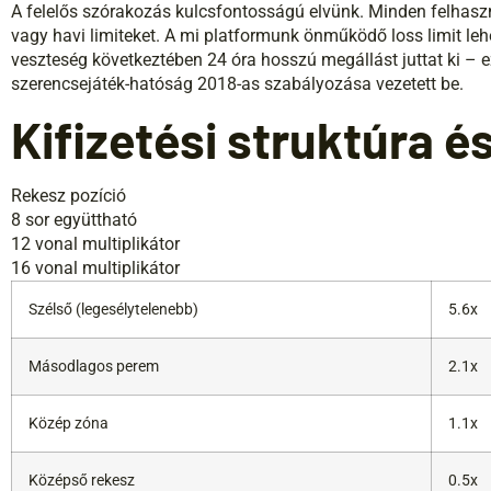
A felelős szórakozás kulcsfontosságú elvünk. Minden felhasz
vagy havi limiteket. A mi platformunk önműködő loss limit leh
veszteség következtében 24 óra hosszú megállást juttat ki – 
szerencsejáték-hatóság 2018-as szabályozása vezetett be.
Kifizetési struktúra é
Rekesz pozíció
8 sor együttható
12 vonal multiplikátor
16 vonal multiplikátor
Szélső (legesélytelenebb)
5.6x
Másodlagos perem
2.1x
Közép zóna
1.1x
Középső rekesz
0.5x