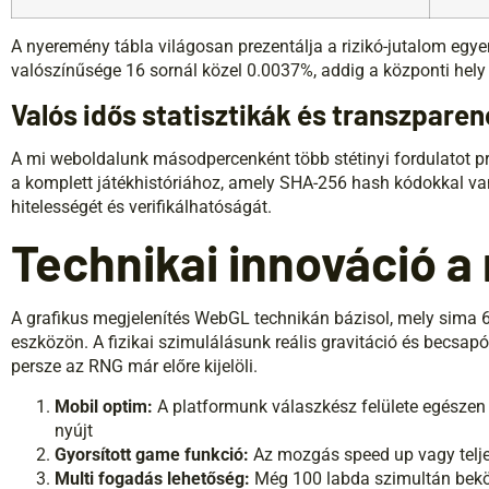
A nyeremény tábla világosan prezentálja a rizikó-jutalom egye
valószínűsége 16 sornál közel 0.0037%, addig a központi hely
Valós idős statisztikák és transzparen
A mi weboldalunk másodpercenként több stétinyi fordulatot pro
a komplett játékhistóriához, amely SHA-256 hash kódokkal va
hitelességét és verifikálhatóságát.
Technikai innováció 
A grafikus megjelenítés WebGL technikán bázisol, mely sima 
eszközön. A fizikai szimulálásunk reális gravitáció és becsapó
persze az RNG már előre kijelöli.
Mobil optim:
A platformunk válaszkész felülete egészen 
nyújt
Gyorsított game funkció:
Az mozgás speed up vagy telj
Multi fogadás lehetőség:
Még 100 labda szimultán bek