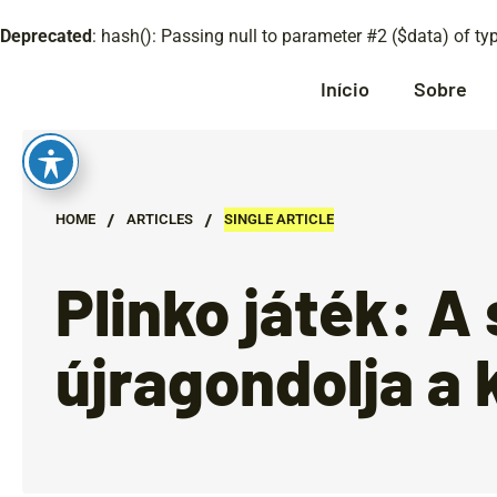
Deprecated
: hash(): Passing null to parameter #2 ($data) of ty
Início
Sobre
/
/
HOME
ARTICLES
SINGLE ARTICLE
Plinko játék: A
újragondolja a 