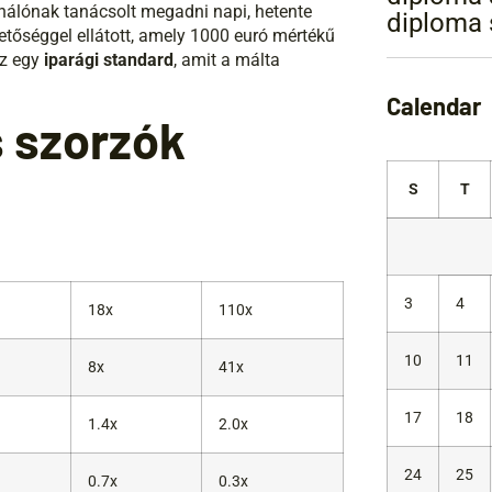
nálónak tanácsolt megadni napi, hetente
diploma 
etőséggel ellátott, amely 1000 euró mértékű
ez egy
iparági standard
, amit a málta
Calendar
s szorzók
S
T
3
4
18x
110x
10
11
8x
41x
17
18
1.4x
2.0x
24
25
0.7x
0.3x