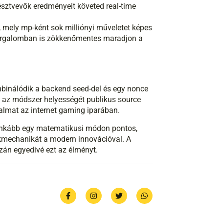
sztvevők eredményeit követed real-time
 mely mp-ként sok milliónyi műveletet képes
csforgalomban is zökkenőmentes maradjon a
ombinálódik a backend seed-del és egy nonce
ja az módszer helyességét publikus source
izalmat az internet gaming iparában.
 inkább egy matematikusi módon pontos,
tékmechanikát a modern innovációval. A
azán egyedivé ezt az élményt.