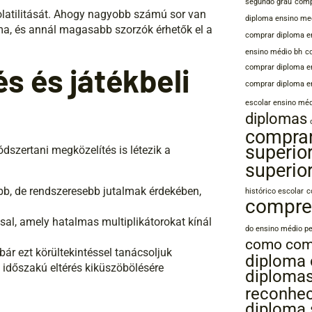
segundo grau
comp
latilitását. Ahogy nagyobb számú sor van
diploma ensino med
ma, és annál magasabb szorzók érhetők el a
comprar diploma e
ensino médio bh
c
s és játékbeli
comprar diploma e
comprar diploma e
escolar ensino mé
diplomas
comprar
superio
dszertani megközelítés is létezik a
superio
bb, de rendszeresebb jutalmak érdekében,
histórico escolar
c
compre
ssal, amely hatalmas multiplikátorokat kínál
do ensino médio pe
como com
ár ezt körültekintéssel tanácsoljuk
diploma
dőszakú eltérés kiküszöbölésére
diploma
reconhec
diploma 