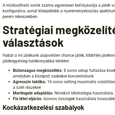
A módosítható sorok száma egyenesen befolyásolja a játék vo
konfigurálva, annál kiterjedtebb a nyereményeloszlás spektru
perem rekeszekben.
Stratégiai megközelíté
választások
Habár a mi játékunk alapvetően chance játék, többféle játékmó
játékegyenleg hatékonyabbá tételére:
Biztonságos megközelítés:
8 soros setup futtatása kise
amelyben a középső zsebekre koncentrálunk
Agresszív taktika:
16 soros setting maximális volatilitá
a széli részeken
Martingale adaptálás:
Növekvő tétstratégia használata, b
Fix tétel eljárás:
Azonos összegek használata hosszabb i
Kockázatkezelési szabályok