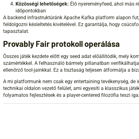
Közösségi lehetőségek:
Élő nyereményfeed, ahol más ré
időpontokban
A backend infrastruktúránk Apache Kafka platform alapon fut,
feldolgozni késleltetés kivételével. Ez garantálja, hogy csú
tapasztalat.
Provably Fair protokoll operálása
Összes játék kezdete előtt egy seed adat előállítódik, mely k
számértékkel. A felhasználó bármely pillanatban verifikálhat
ellenőrző tool-jainkkal. Ez a tisztaság teljesen átformálja a b
A mi platformunk nem csak egy entertaining tevékenység, de
technikai oldalon vezető felület, ami egyesíti a klasszikus já
folyamatos fejlesztések és a player-centered filozófia teszi ig