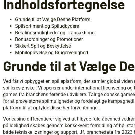
Indholdsfortegnelse
Grunde til at Vælge Denne Platform
Spilsortiment og Spiludbydere
Betalingsmuligheder og Transaktioner
Bonusordninger og Promotioner
Sikkert Spil og Beskyttelse
Mobiloplevelse og Brugervenighed
Grunde til at Vælge D
Ved får vi opbygget en spilleplatform, der samler global vide
spilleres ønsker. Vi opererer under international licensering og 
games fra branchens førende udviklere. Talrige danske game
for at prøve større spilmuligheder og fordelagtige kampagnetil
platform til at opfylde disse her forventninger.
Vor casino differentierer sig ved at tilbyde fuld åbenhed vedrøre
pålidelighed skabes gennem konsekvent formidling af høj standa
både tekniske løsninger og support. Jf. branchedata fra 2023 