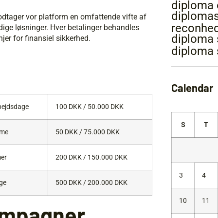
diploma
diploma
modtager vor platform en omfattende vifte af
reconhec
dige løsninger. Hver betalinger behandles
diploma 
jer for finansiel sikkerhed.
diploma 
Calendar
bejdsdage
100 DKK / 50.000 DKK
S
T
ime
50 DKK / 75.000 DKK
mer
200 DKK / 150.000 DKK
3
4
ge
500 DKK / 200.000 DKK
10
11
ampagner