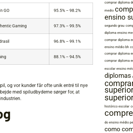
comprar diploma d
compr
y’n GO
95.5% – 98.2%
medio
ensino s
thentic Gaming
97.3% – 99.5%
segundo grau
comp
diploma ensino med
comprar diploma e
rasil
96.8% – 99.1%
ensino médio bh
c
comprar diploma e
ming
88.1% – 94.5%
comprar diploma e
escolar ensino mé
diplomas
comprar
, og vor kunder får ofte unik entré til nye
superio
bejde med spiludbyderne sørger for, at
superio
industrien.
histórico escolar
c
og
compre
do ensino médio pe
como com