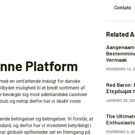
Contato
Related A
Aangenaam b
Bestemming
Vermaak
enne Platform
FEVEREIRO 10, 
n med en omfattende indsigt for danske
Red Baron:
tilbyder mulighed til et bredt sortiment af
Στερέωμα τ
re bevæger sig mod
udenlandske casinoer
bud, og netop derfor har vi skabt vores
JANEIRO 28, 20
The Ultimat
nde betingelser og betingelser. Vi forstår, at
Enthusiasts
rd, og derfor har vi investeret betydeligt i
har globale spillesteder set en fremgang på
FEVEREIRO 4, 2