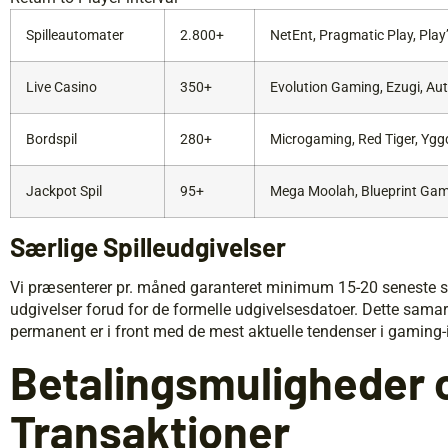
Spilleautomater
2.800+
NetEnt, Pragmatic Play, Pla
Live Casino
350+
Evolution Gaming, Ezugi, Au
Bordspil
280+
Microgaming, Red Tiger, Yggd
Jackpot Spil
95+
Mega Moolah, Blueprint Ga
Særlige Spilleudgivelser
Vi præsenterer pr. måned garanteret minimum 15-20 seneste spil
udgivelser forud for de formelle udgivelsesdatoer. Dette samar
permanent er i front med de mest aktuelle tendenser i gaming-
Betalingsmuligheder 
Transaktioner