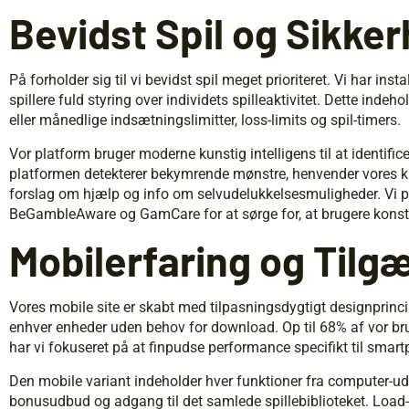
Bevidst Spil og Sikke
På forholder sig til vi bevidst spil meget prioriteret. Vi har inst
spillere fuld styring over individets spilleaktivitet. Dette inde
eller månedlige indsætningslimitter, loss-limits og spil-timers.
Vor platform bruger moderne kunstig intelligens til at identific
platformen detekterer bekymrende mønstre, henvender vores 
forslag om hjælp og info om selvudelukkelsesmuligheder. Vi 
BeGambleAware og GamCare for at sørge for, at brugere konstan
Mobilerfaring og Tilg
Vores mobile site er skabt med tilpasningsdygtigt designprincip
enhver enheder uden behov for download. Op til 68% af vor bru
har vi fokuseret på at finpudse performance specifikt til smart
Den mobile variant indeholder hver funktioner fra computer-udga
bonusudbud og adgang til det samlede spillebiblioteket. Load-ti