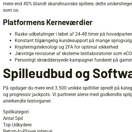
mere end 40% blandt skandinaviske spillere, dette understrege
som os.
Platformens Kerneværdier
Raske udbetalinger i løbet af 24-48 timer på hovedparte
Konstant tilgængelig kundesupport på mange sprogvalg
Krypteringsteknologi og 2FA for optimal sikkerhed
Jævnlige revisioner af eksterne testlaboratorier som e
Personligt skræddersyede kampagner funderet på gami
Spilleudbud og Softw
På opdager du mere end 3.500 unikke spiltitler spredt på katego
og progressiv jackpots. Vi partnerer alene med godkendte spilpr
anerkendte testorganer.
Spillkategori
Antal Spil
Top Udbydere
Return-to-Player interval