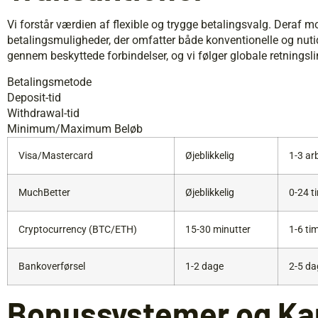
Vi forstår værdien af flexible og trygge betalingsvalg. Deraf 
betalingsmuligheder, der omfatter både konventionelle og nuti
gennem beskyttede forbindelser, og vi følger globale retningslin
Betalingsmetode
Deposit-tid
Withdrawal-tid
Minimum/Maximum Beløb
Visa/Mastercard
Øjeblikkelig
1-3 ar
MuchBetter
Øjeblikkelig
0-24 t
Cryptocurrency (BTC/ETH)
15-30 minutter
1-6 ti
Bankoverførsel
1-2 dage
2-5 da
Bonussystemer og K