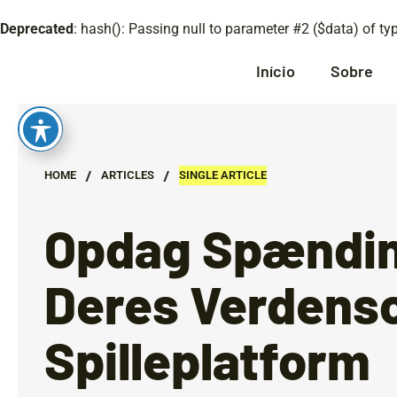
Deprecated
: hash(): Passing null to parameter #2 ($data) of ty
Início
Sobre
/
/
HOME
ARTICLES
SINGLE ARTICLE
Opdag Spændin
Deres Verden
Spilleplatform