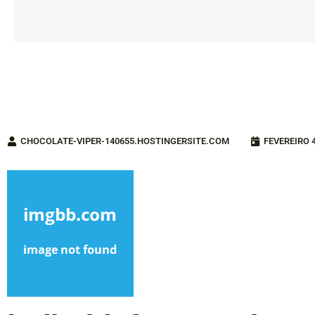
CHOCOLATE-VIPER-140655.HOSTINGERSITE.COM
FEVEREIRO 4