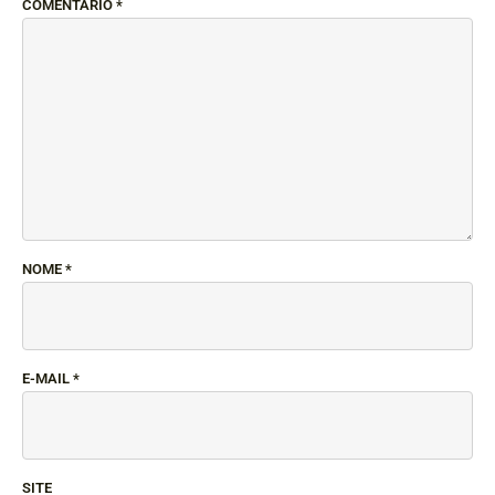
COMENTÁRIO
*
NOME
*
E-MAIL
*
SITE