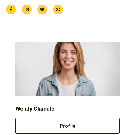
Wendy Chandler
Profile