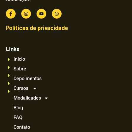
Políticas de privacidade
Links
Início
Sobre
Depoimentos
Cursos
Modalidades
Blog
FAQ
Contato