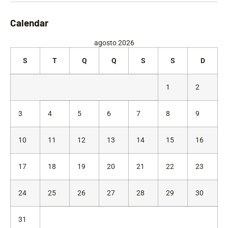
Calendar
agosto 2026
S
T
Q
Q
S
S
D
1
2
3
4
5
6
7
8
9
10
11
12
13
14
15
16
17
18
19
20
21
22
23
24
25
26
27
28
29
30
31