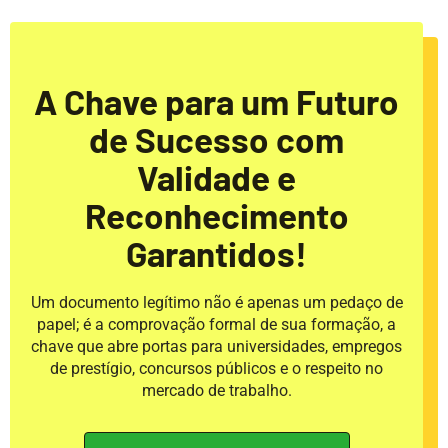
A Chave para um Futuro
de Sucesso com
Validade e
Reconhecimento
Garantidos!
Um documento legítimo não é apenas um pedaço de
papel; é a comprovação formal de sua formação, a
chave que abre portas para universidades, empregos
de prestígio, concursos públicos e o respeito no
mercado de trabalho.