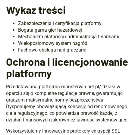
Wykaz treści
Zabezpieczenia i certyfikacja platformy
Bogata gama gier hazardowej
Mechanizm płatności i administracja finansami
Wielopoziomowy system nagród
Fachowa obsługa nad graczami
Ochrona i licencjonowanie
platformy
Przedstawiana platforma
monsterwin.net.pl/
działa w
oparciu się o kompletne regulacje prawne, gwarantując
graczom maksymalne normy bezpieczeństwa.
Dysponujemy obowiązującą koncesję od renomowanego
ciała regulacyjnego, co potwierdza prawość każdej z
działań finansowych jak również jawność systemów gier.
Wykorzystujemy innowacyjne protokoły enkrypcji SSL