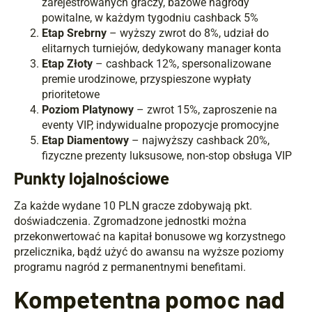
zarejestrowanych graczy, bazowe nagrody
powitalne, w każdym tygodniu cashback 5%
Etap Srebrny
– wyższy zwrot do 8%, udział do
elitarnych turniejów, dedykowany manager konta
Etap Złoty
– cashback 12%, spersonalizowane
premie urodzinowe, przyspieszone wypłaty
prioritetowe
Poziom Platynowy
– zwrot 15%, zaproszenie na
eventy VIP, indywidualne propozycje promocyjne
Etap Diamentowy
– najwyższy cashback 20%,
fizyczne prezenty luksusowe, non-stop obsługa VIP
Punkty lojalnościowe
Za każde wydane 10 PLN gracze zdobywają pkt.
doświadczenia. Zgromadzone jednostki można
przekonwertować na kapitał bonusowe wg korzystnego
przelicznika, bądź użyć do awansu na wyższe poziomy
programu nagród z permanentnymi benefitami.
Kompetentna pomoc nad