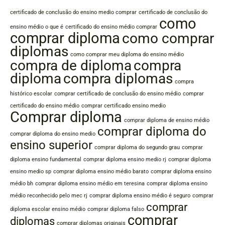
certificado de conclusão do ensino medio comprar
certificado de conclusão do
como
ensino médio o que é
certificado do ensino médio comprar
comprar diploma
como comprar
diplomas
como comprar meu diploma do ensino médio
compra de diploma
compra
diploma
compra diplomas
compra
histórico escolar
comprar certificado de conclusão do ensino médio
comprar
certificado do ensino médio
comprar certificado ensino medio
Comprar diploma
comprar diploma de ensino médio
comprar diploma do
comprar diploma do ensino medio
ensino superior
comprar diploma do segundo grau
comprar
diploma ensino fundamental
comprar diploma ensino medio rj
comprar diploma
ensino medio sp
comprar diploma ensino médio barato
comprar diploma ensino
médio bh
comprar diploma ensino médio em teresina
comprar diploma ensino
médio reconhecido pelo mec rj
comprar diploma ensino médio é seguro
comprar
comprar
diploma escolar ensino médio
comprar diploma falso
comprar
diplomas
comprar diplomas originais