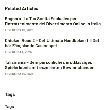
Related Articles
Ragnaro: La Tua Scelta Esclusiva per
l’intrattenimento del Divertimento Online in Italia
FEVEREIRO 13, 2026
Chicken Road 2 – Det Ultimata Handboken till Det
här Fängslande Casinospel
FEVEREIRO 4, 2026
Talismania – Dein persönliches erstklassiges
Spielerlebnis mit exzellenten Gewinnchancen
FEVEREIRO 10, 2026
Tags
Tags