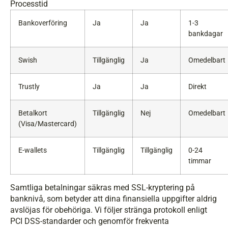
Processtid
Bankoverföring
Ja
Ja
1-3
bankdagar
Swish
Tillgänglig
Ja
Omedelbart
Trustly
Ja
Ja
Direkt
Betalkort
Tillgänglig
Nej
Omedelbart
(Visa/Mastercard)
E-wallets
Tillgänglig
Tillgänglig
0-24
timmar
Samtliga betalningar säkras med SSL-kryptering på
banknivå, som betyder att dina finansiella uppgifter aldrig
avslöjas för obehöriga. Vi följer stränga protokoll enligt
PCI DSS-standarder och genomför frekventa