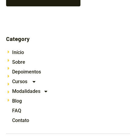
Category
Início
Sobre
Depoimentos
Cursos
Modalidades
Blog
FAQ
Contato