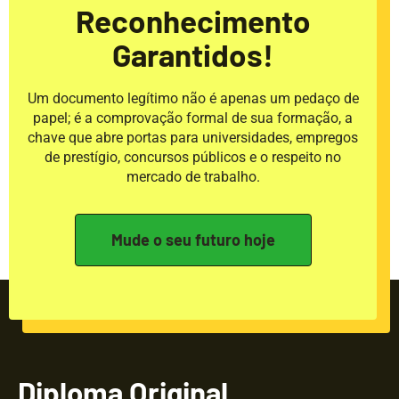
Reconhecimento
Garantidos!
Um documento legítimo não é apenas um pedaço de
papel; é a comprovação formal de sua formação, a
chave que abre portas para universidades, empregos
de prestígio, concursos públicos e o respeito no
mercado de trabalho.
Mude o seu futuro hoje
Diploma Original