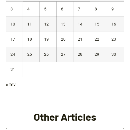
3
4
5
6
7
8
9
10
11
12
13
14
15
16
17
18
19
20
21
22
23
24
25
26
27
28
29
30
31
« fev
Other Articles