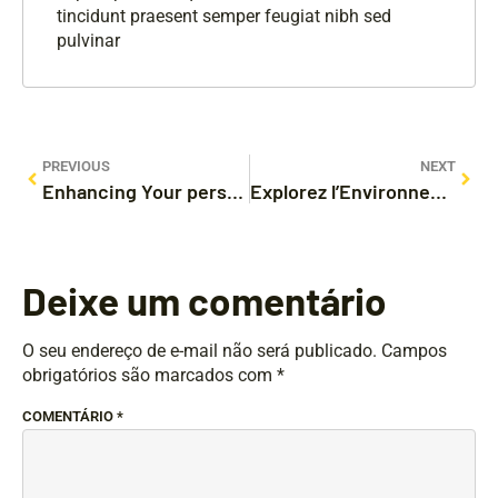
tincidunt praesent semper feugiat nibh sed
pulvinar
PREVIOUS
NEXT
Enhancing Your personal Playing Adventure with virtual gaming bonus vouchers
Explorez l’Environnement de ces Casinos sur Ligne du Royaume-Uni : Guide Exhaustif à l’attention des ces Joueurs Français
Deixe um comentário
O seu endereço de e-mail não será publicado.
Campos
obrigatórios são marcados com
*
COMENTÁRIO
*