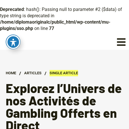
Deprecated
: hash(): Passing null to parameter #2 ($data) of
type string is deprecated in
/home/diplomaoriginalc/public_html/wp-content/mu-
plugins/sso.php
on line
77
/
/
HOME
ARTICLES
SINGLE ARTICLE
Explorez l’Univers de
nos Activités de
Gambling Offerts en
Direct