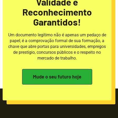
Validade e
Reconhecimento
Garantidos!
Um documento legítimo não é apenas um pedaço de
papel; é a comprovação formal de sua formação, a
chave que abre portas para universidades, empregos
de prestígio, concursos públicos e o respeito no
mercado de trabalho.
Mude o seu futuro hoje