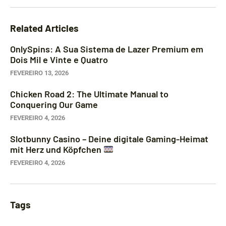
Related Articles
OnlySpins: A Sua Sistema de Lazer Premium em
Dois Mil e Vinte e Quatro
FEVEREIRO 13, 2026
Chicken Road 2: The Ultimate Manual to
Conquering Our Game
FEVEREIRO 4, 2026
Slotbunny Casino – Deine digitale Gaming-Heimat
mit Herz und Köpfchen
FEVEREIRO 4, 2026
Tags