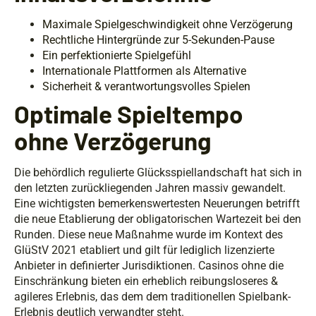
Maximale Spielgeschwindigkeit ohne Verzögerung
Rechtliche Hintergründe zur 5-Sekunden-Pause
Ein perfektionierte Spielgefühl
Internationale Plattformen als Alternative
Sicherheit & verantwortungsvolles Spielen
Optimale Spieltempo
ohne Verzögerung
Die behördlich regulierte Glücksspiellandschaft hat sich in
den letzten zurückliegenden Jahren massiv gewandelt.
Eine wichtigsten bemerkenswertesten Neuerungen betrifft
die neue Etablierung der obligatorischen Wartezeit bei den
Runden. Diese neue Maßnahme wurde im Kontext des
GlüStV 2021 etabliert und gilt für lediglich lizenzierte
Anbieter in definierter Jurisdiktionen. Casinos ohne die
Einschränkung bieten ein erheblich reibungsloseres &
agileres Erlebnis, das dem dem traditionellen Spielbank-
Erlebnis deutlich verwandter steht.