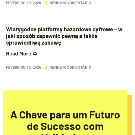
FEVEREIRO 13, 2026
NENHUM COMENTÁRIO
Wiarygodne platformy hazardowe cyfrowe – w
jaki sposób zapewnić pewną a także
sprawiedliwą zabawę
Read More ➭
FEVEREIRO 13, 2026
NENHUM COMENTÁRIO
A Chave para um Futuro
de Sucesso com