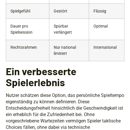
Spielgefühl
Gestört
Flüssig
Dauer pro
Spürbar
Optimal
Spielsession
verlängert
Rechtsrahmen
Nur national
International
limitiert
Ein verbesserte
Spielerlebnis
Nutzer schätzen diese Option, das persönliche Spieltempo
eigenständig zu können definieren. Diese
Entscheidungsfreiheit hinsichtlich die Geschwindigkeit ist
ein erheblich für die Zufriedenheit bei. Ohne
vorgeschriebene Wartezeiten vermögen Spieler taktische
Choices fällen, ohne dabei via technische