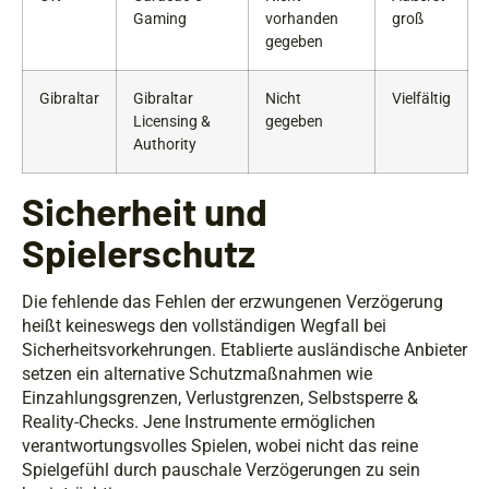
Gaming
vorhanden
groß
gegeben
Gibraltar
Gibraltar
Nicht
Vielfältig
Licensing &
gegeben
Authority
Sicherheit und
Spielerschutz
Die fehlende das Fehlen der erzwungenen Verzögerung
heißt keineswegs den vollständigen Wegfall bei
Sicherheitsvorkehrungen. Etablierte ausländische Anbieter
setzen ein alternative Schutzmaßnahmen wie
Einzahlungsgrenzen, Verlustgrenzen, Selbstsperre &
Reality-Checks. Jene Instrumente ermöglichen
verantwortungsvolles Spielen, wobei nicht das reine
Spielgefühl durch pauschale Verzögerungen zu sein