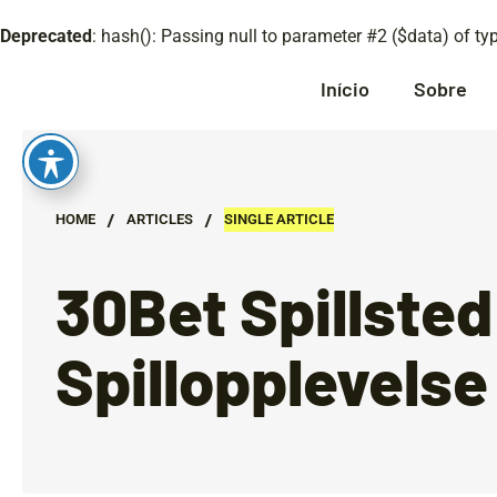
Deprecated
: hash(): Passing null to parameter #2 ($data) of ty
Início
Sobre
/
/
HOME
ARTICLES
SINGLE ARTICLE
30Bet Spillsted
Spillopplevelse