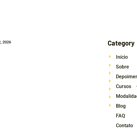
Category
, 2026
Início
Sobre
Depoime
Cursos
Modalida
Blog
FAQ
Contato