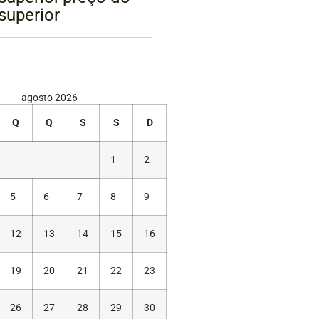
superior
agosto 2026
Q
Q
S
S
D
1
2
5
6
7
8
9
12
13
14
15
16
19
20
21
22
23
26
27
28
29
30