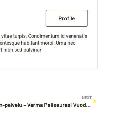
Profile
n vitae turpis. Condimentum id venenatis
entesque habitant morbi. Urna nec
t nibh sed pulvinar
NEXT
Aquawin-palvelu – Varma Peliseurasi Vuodelle 2025