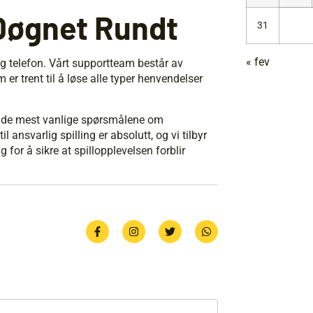
 Døgnet Rundt
31
« fev
 og telefon. Vårt supportteam består av
 er trent til å løse alle typer henvendelser
å de mest vanlige spørsmålene om
il ansvarlig spilling er absolutt, og vi tilbyr
for å sikre at spillopplevelsen forblir