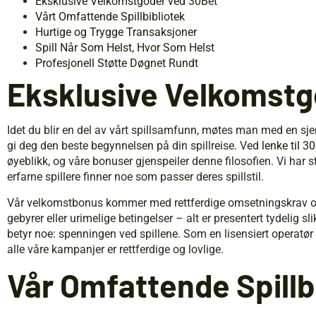
Eksklusive Velkomstgoder ved 30Bet
Vårt Omfattende Spillbibliotek
Hurtige og Trygge Transaksjoner
Spill Når Som Helst, Hvor Som Helst
Profesjonell Støtte Døgnet Rundt
Eksklusive Velkomstg
Idet du blir en del av vårt spillsamfunn, møtes man med en sj
gi deg den beste begynnelsen på din spillreise. Ved
lenke til 3
øyeblikk, og våre bonuser gjenspeiler denne filosofien. Vi har 
erfarne spillere finner noe som passer deres spillstil.
Vår velkomstbonus kommer med rettferdige omsetningskrav og t
gebyrer eller urimelige betingelser – alt er presentert tydelig s
betyr noe: spenningen ved spillene. Som en lisensiert operatør f
alle våre kampanjer er rettferdige og lovlige.
Vår Omfattende Spillb