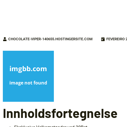
CHOCOLATE-VIPER-140655.HOSTINGERSITE.COM
FEVEREIRO 2
Innholdsfortegnelse