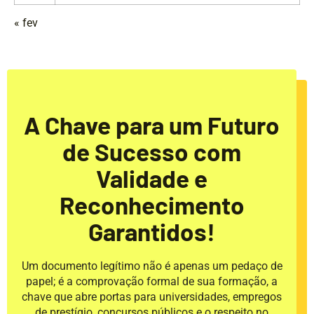
« fev
A Chave para um Futuro
de Sucesso com
Validade e
Reconhecimento
Garantidos!
Um documento legítimo não é apenas um pedaço de
papel; é a comprovação formal de sua formação, a
chave que abre portas para universidades, empregos
de prestígio, concursos públicos e o respeito no