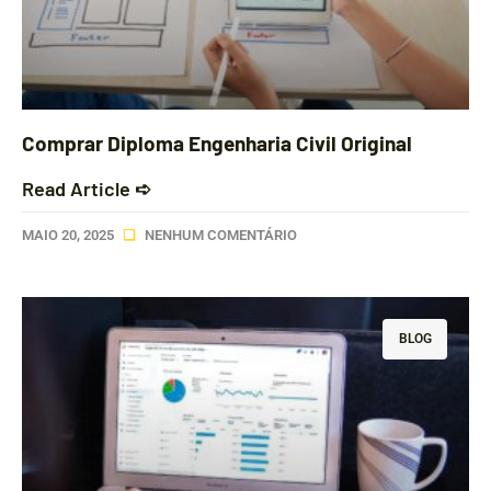
Comprar Diploma Engenharia Civil Original
Read Article ➪
MAIO 20, 2025
NENHUM COMENTÁRIO
BLOG