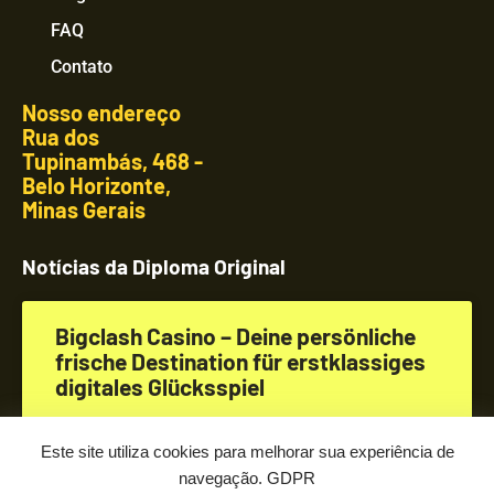
FAQ
Contato
Nosso endereço
Rua dos
Tupinambás, 468 -
Belo Horizonte,
Minas Gerais
Notícias da Diploma Original
Bigclash Casino – Deine persönliche
frische Destination für erstklassiges
digitales Glücksspiel
SAIBA MAIS »
Este site utiliza cookies para melhorar sua experiência de
navegação.
GDPR