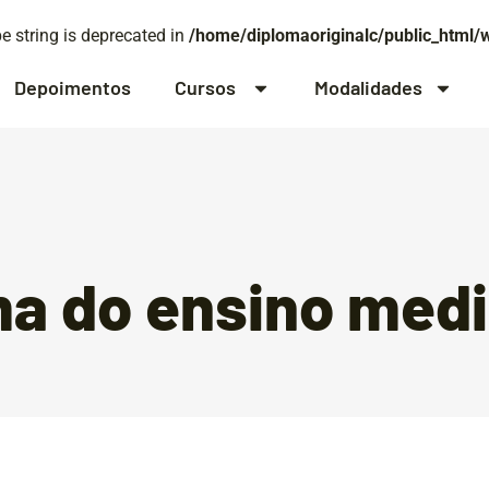
pe string is deprecated in
/home/diplomaoriginalc/public_html/
Depoimentos
Cursos
Modalidades
a do ensino med