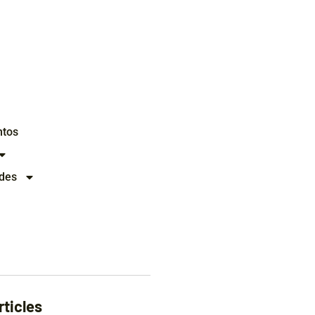
ntos
des
rticles