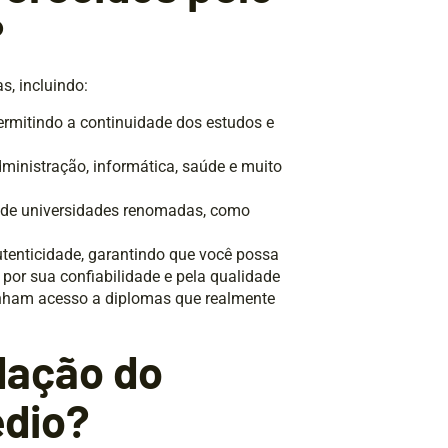
?
, incluindo:
ermitindo a continuidade dos estudos e
ministração, informática, saúde e muito
s de universidades renomadas, como
utenticidade, garantindo que você possa
 por sua confiabilidade e pela qualidade
enham acesso a diplomas que realmente
dação do
édio?