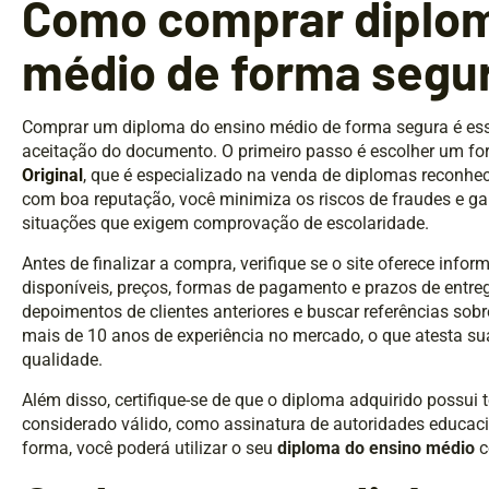
Como comprar diplom
médio de forma segu
Comprar um diploma do ensino médio de forma segura é essen
aceitação do documento. O primeiro passo é escolher um fo
Original
, que é especializado na venda de diplomas reconhec
com boa reputação, você minimiza os riscos de fraudes e ga
situações que exigem comprovação de escolaridade.
Antes de finalizar a compra, verifique se o site oferece info
disponíveis, preços, formas de pagamento e prazos de entre
depoimentos de clientes anteriores e buscar referências sob
mais de 10 anos de experiência no mercado, o que atesta s
qualidade.
Além disso, certifique-se de que o diploma adquirido possui
considerado válido, como assinatura de autoridades educaci
forma, você poderá utilizar o seu
diploma do ensino médio
c