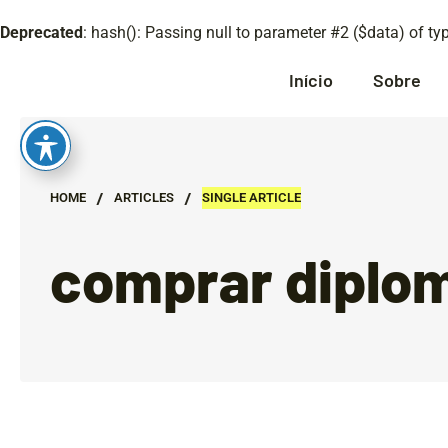
Deprecated
: hash(): Passing null to parameter #2 ($data) of ty
Início
Sobre
/
/
HOME
ARTICLES
SINGLE ARTICLE
comprar diplom