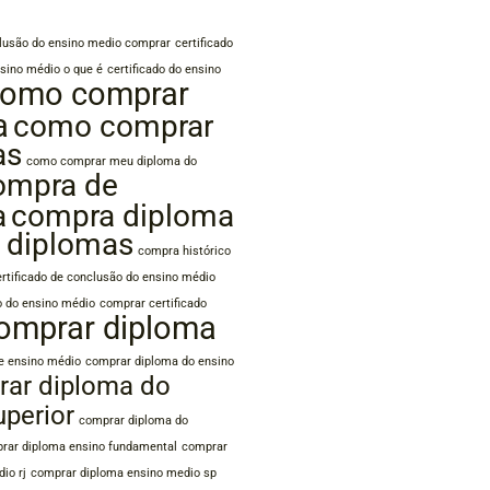
clusão do ensino medio comprar
certificado
sino médio o que é
certificado do ensino
omo comprar
a
como comprar
as
como comprar meu diploma do
ompra de
a
compra diploma
 diplomas
compra histórico
rtificado de conclusão do ensino médio
o do ensino médio
comprar certificado
omprar diploma
e ensino médio
comprar diploma do ensino
ar diploma do
uperior
comprar diploma do
rar diploma ensino fundamental
comprar
io rj
comprar diploma ensino medio sp