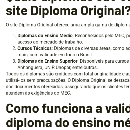
site Diploma Original
O site Diploma Original oferece uma ampla gama de diplomas
Diplomas do Ensino Médio
: Reconhecidos pelo MEC, p
acesso ao mercado de trabalho.
Cursos Técnicos
: Diplomas de diversas áreas, como ad
mais, com validade em todo o Brasil.
Diplomas de Ensino Superior
: Disponíveis para curso
Anhanguera, UNIP, Unopar, entre outras.
Todos os diplomas são emitidos com total originalidade e a
utilizá-los sem preocupações. O Diploma Original se destaca
dos documentos oferecidos, assegurando que os clientes t
atendem às exigências do MEC.
Como funciona a vali
diploma do ensino m