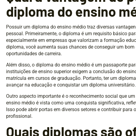
diploma do ensino m
Possuir um diploma do ensino médio traz diversas vantagens
pessoal. Primeiramente, o diploma é um requisito básico pa
especialmente em empresas que valorizam a formação edu
diploma, você aumenta suas chances de conseguir um bom e
oportunidades de carreira.
Além disso, o diploma do ensino médio é um passaporte par
instituições de ensino superior exigem a conclusão do ensin
matrícula em cursos de graduação. Portanto, ter um diplom
avançar na educação e conquistar um diploma universitário.
Outro aspecto importante é o reconhecimento social que um
ensino médio é vista como uma conquista significativa, ref
Isso pode abrir portas em diversos setores e contribuir para
profissional.
Quais diplomas são o