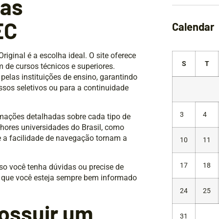
mas
EC
Calendar
Original é a escolha ideal. O site oferece
S
T
de cursos técnicos e superiores.
elas instituições de ensino, garantindo
sos seletivos ou para a continuidade
3
4
rmações detalhadas sobre cada tipo de
lhores universidades do Brasil, como
e a facilidade de navegação tornam a
10
11
17
18
aso você tenha dúvidas ou precise de
e que você esteja sempre bem informado
24
25
ossuir um
31