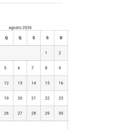
agosto 2026
Q
Q
S
S
D
1
2
5
6
7
8
9
12
13
14
15
16
19
20
21
22
23
26
27
28
29
30