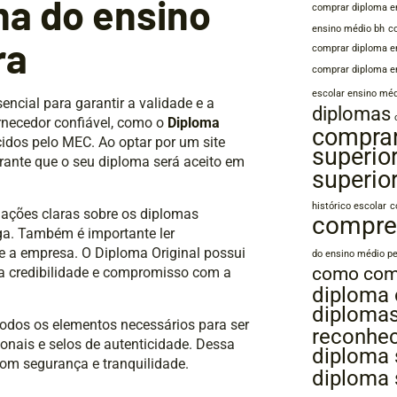
a do ensino
comprar diploma e
ensino médio bh
c
ra
comprar diploma e
comprar diploma e
escolar ensino mé
cial para garantir a validade e a
diplomas
rnecedor confiável, como o
Diploma
comprar
idos pelo MEC. Ao optar por um site
superio
rante que o seu diploma será aceito em
superio
histórico escolar
c
rmações claras sobre os diplomas
compre
ga. Também é importante ler
re a empresa. O Diploma Original possui
do ensino médio pe
como com
ua credibilidade e compromisso com a
diploma
diploma
 todos os elementos necessários para ser
reconhec
onais e selos de autenticidade. Dessa
diploma 
om segurança e tranquilidade.
diploma 