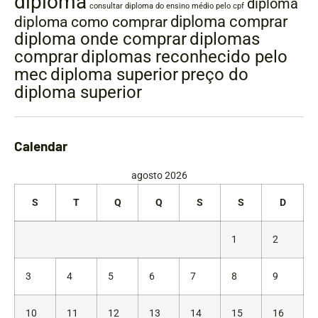
diploma
diploma
consultar diploma do ensino médio pelo cpf
diploma comprar
diploma como comprar
diplomas
diploma onde comprar
comprar
diplomas reconhecido pelo
mec
diploma superior
preço do
diploma superior
Calendar
agosto 2026
S
T
Q
Q
S
S
D
1
2
3
4
5
6
7
8
9
10
11
12
13
14
15
16