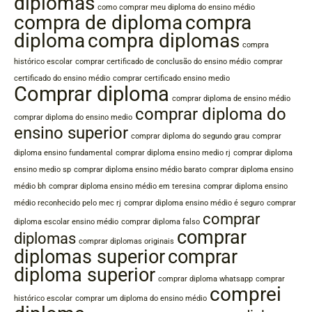
diplomas
como comprar meu diploma do ensino médio
compra de diploma
compra
diploma
compra diplomas
compra
histórico escolar
comprar certificado de conclusão do ensino médio
comprar
certificado do ensino médio
comprar certificado ensino medio
Comprar diploma
comprar diploma de ensino médio
comprar diploma do
comprar diploma do ensino medio
ensino superior
comprar diploma do segundo grau
comprar
diploma ensino fundamental
comprar diploma ensino medio rj
comprar diploma
ensino medio sp
comprar diploma ensino médio barato
comprar diploma ensino
médio bh
comprar diploma ensino médio em teresina
comprar diploma ensino
médio reconhecido pelo mec rj
comprar diploma ensino médio é seguro
comprar
comprar
diploma escolar ensino médio
comprar diploma falso
comprar
diplomas
comprar diplomas originais
diplomas superior
comprar
diploma superior
comprar diploma whatsapp
comprar
comprei
histórico escolar
comprar um diploma do ensino médio