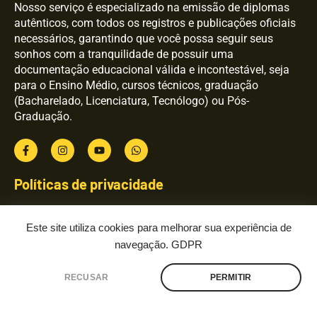
Nosso serviço é especializado na emissão de diplomas
autênticos, com todos os registros e publicações oficiais
necessários, garantindo que você possa seguir seus
sonhos com a tranquilidade de possuir uma
documentação educacional válida e incontestável, seja
para o Ensino Médio, cursos técnicos, graduação
(Bacharelado, Licenciatura, Tecnólogo) ou Pós-
Graduação.
Políticas de privacidade
Este site utiliza cookies para melhorar sua experiência de
Links
navegação.
GDPR
Início
RECUSAR
PERMITIR
Fale conosco
Sobre
Depoimentos