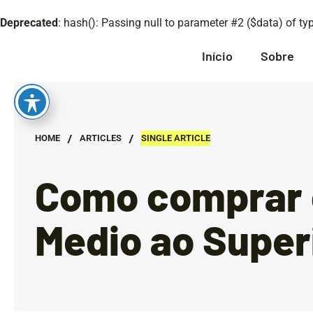
Deprecated
: hash(): Passing null to parameter #2 ($data) of ty
Início
Sobre
/
/
HOME
ARTICLES
SINGLE ARTICLE
Como comprar d
Medio ao Super