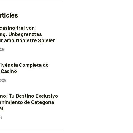
rticles
casino frei von
ng: Unbegrenztes
ür ambitionierte Spieler
026
ivência Completa do
s Casino
2026
ino: Tu Destino Exclusivo
enimiento de Categoría
al
26