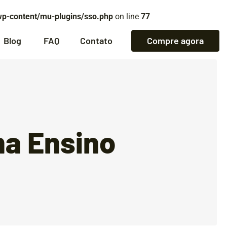
wp-content/mu-plugins/sso.php
on line
77
Blog
FAQ
Contato
Compre agora
ma Ensino