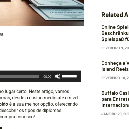
Related A
Online Spiel
Beschränku
25
Spielspaß f
FEVEREIRO 9, 2
Conheça a V
Island Reel
Use
00:00
FEVEREIRO 10, 
as
setas
 no lugar certo. Neste artigo, vamos
Buffalo Cas
para
omas, desde o ensino médio até o nível
para Entret
cima
pido
é a sua melhor opção, oferecendo
Internacion
ou
descobrir os tipos de diplomas
para
JANEIRO 29, 20
a compra conosco!
baixo
para