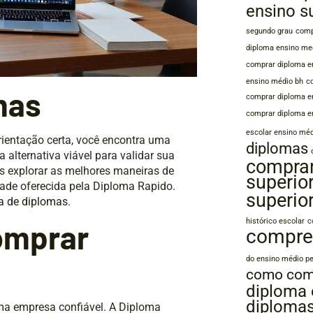
ensino s
segundo grau
comp
diploma ensino med
comprar diploma e
ensino médio bh
c
mas
comprar diploma e
comprar diploma e
escolar ensino mé
ientação certa, você encontra uma
diplomas
 alternativa viável para validar sua
comprar
s explorar as melhores maneiras de
superio
dade oferecida pela Diploma Rapido.
superio
a de diplomas
.
histórico escolar
c
omprar
compre
do ensino médio pe
como com
diploma
diploma
uma empresa confiável. A Diploma