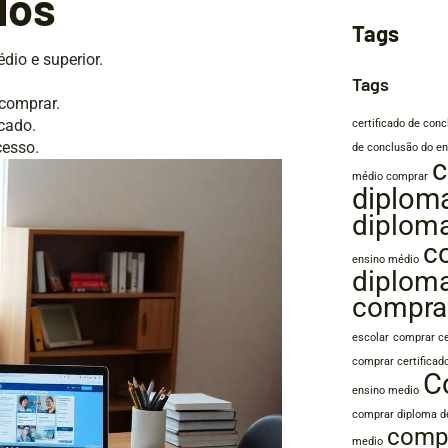
dos
aumentar
ou
Tags
diminuir
dio e superior.
o
Tags
volume.
 comprar.
cado.
certificado de con
cesso.
de conclusão do en
c
médio comprar
diplom
diplom
c
ensino médio
diplom
compra
escolar
comprar ce
comprar certificad
C
ensino medio
comprar diploma d
compr
medio