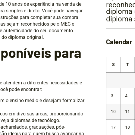
reconhec
e 10 anos de experiência na venda de
diploma 
ra simples e direto. Você pode navegar
 instruções para completar sua compra.
diploma 
mas sejam reconhecidos pelo MEC e
e e autenticidade do seu documento.
 do diploma original
.
Calendar
sponíveis para
S
T
 atendem a diferentes necessidades e
você pode encontrar:
3
4
ram o ensino médio e desejam formalizar
10
11
icos em diversas áreas, proporcionando
 veja
diplomas de tecnólogo
.
, bacharelados, graduações, pós-
17
18
são ideais para quem busca avançar na