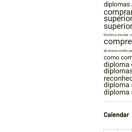
diplomas
comprar
superio
superio
histórico escolar
c
compre
do ensino médio pe
como com
diploma
diploma
reconhec
diploma 
diploma 
Calendar