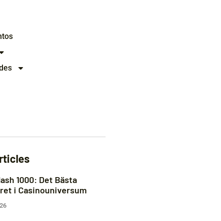
ntos
des
rticles
lash 1000: Det Bästa
ret i Casinouniversum
026