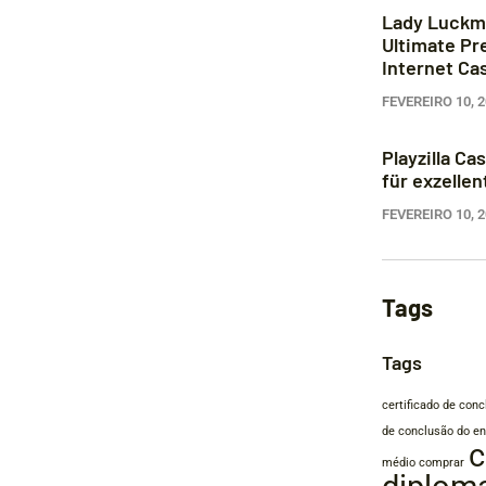
Lady Luckmo
Ultimate P
Internet Ca
FEVEREIRO 10, 
Playzilla Ca
für exzelle
FEVEREIRO 10, 
Tags
Tags
certificado de con
de conclusão do en
c
médio comprar