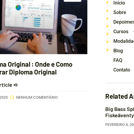
Início
Sobre
Depoime
Cursos
Modalida
Blog
FAQ
ma Original : Onde e Como
Contato
ar Diploma Original
rticle ➪
Related A
 2025
NENHUM COMENTÁRIO
Big Bass Sp
Fiskeäventy
FEVEREIRO 4, 2