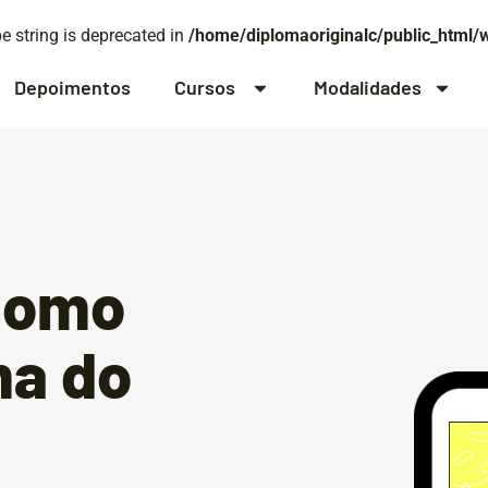
pe string is deprecated in
/home/diplomaoriginalc/public_html/
Depoimentos
Cursos
Modalidades
 como
ma do