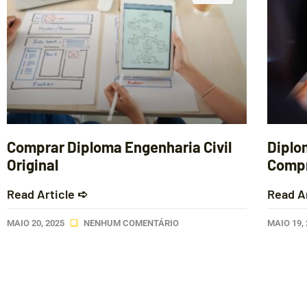
Comprar Diploma Engenharia Civil
Diplo
Original
Compr
Read Article ➪
Read A
MAIO 20, 2025
NENHUM COMENTÁRIO
MAIO 19,