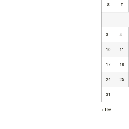
S
T
3
4
10
11
17
18
24
25
31
« fev