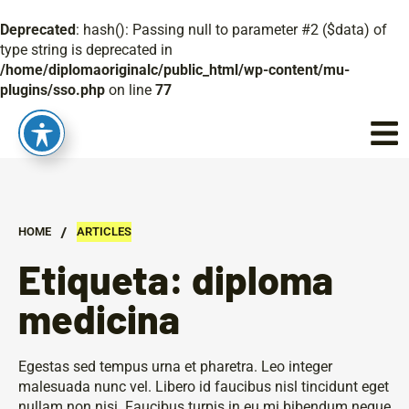
Deprecated
: hash(): Passing null to parameter #2 ($data) of
type string is deprecated in
/home/diplomaoriginalc/public_html/wp-content/mu-
plugins/sso.php
on line
77
/
HOME
ARTICLES
Etiqueta: diploma
medicina
Egestas sed tempus urna et pharetra. Leo integer
malesuada nunc vel. Libero id faucibus nisl tincidunt eget
nullam non nisi. Faucibus turpis in eu mi bibendum neque