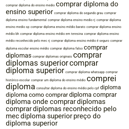
comprar diploma do
comprar diploma do ensino medio
ensino superior
comprar diploma do segundo grau
comprar
diploma ensino fundamental
comprar diploma ensino medio rj
comprar diploma
ensino medio sp
comprar diploma ensino médio barato
comprar diploma ensino
médio bh
comprar diploma ensino médio em teresina
comprar diploma ensino
médio reconhecido pelo mec rj
comprar diploma ensino médio é seguro
comprar
comprar
diploma escolar ensino médio
comprar diploma falso
comprar
diplomas
comprar diplomas originais
diplomas superior
comprar
diploma superior
comprar diploma whatsapp
comprar
comprei
histórico escolar
comprar um diploma do ensino médio
diploma
diploma
consultar diploma do ensino médio pelo cpf
diploma comprar
diploma como comprar
diplomas
diploma onde comprar
comprar
diplomas reconhecido pelo
mec
diploma superior
preço do
diploma superior