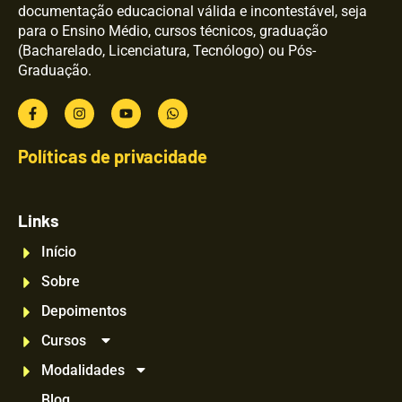
documentação educacional válida e incontestável, seja
para o Ensino Médio, cursos técnicos, graduação
(Bacharelado, Licenciatura, Tecnólogo) ou Pós-
Graduação.
Políticas de privacidade
Links
Início
Sobre
Depoimentos
Cursos
Modalidades
Blog