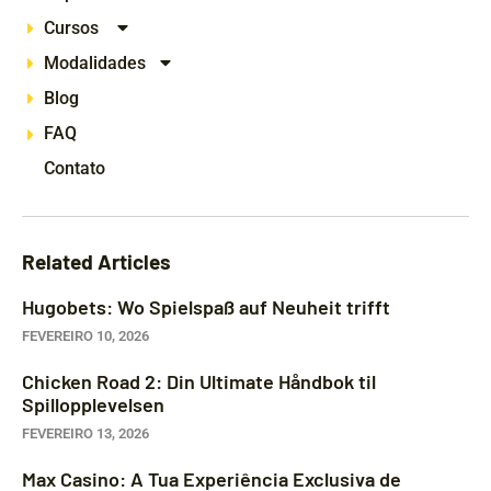
Cursos
Modalidades
Blog
FAQ
Contato
Related Articles
Hugobets: Wo Spielspaß auf Neuheit trifft
FEVEREIRO 10, 2026
Chicken Road 2: Din Ultimate Håndbok til
Spillopplevelsen
FEVEREIRO 13, 2026
Max Casino: A Tua Experiência Exclusiva de