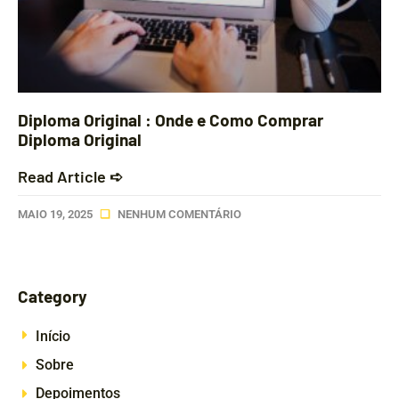
Diploma Original : Onde e Como Comprar
Diploma Original
Read Article ➪
MAIO 19, 2025
NENHUM COMENTÁRIO
Category
Início
Sobre
Depoimentos