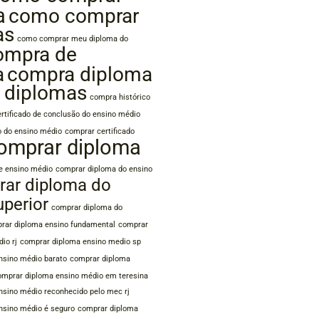
a
como comprar
as
como comprar meu diploma do
ompra de
a
compra diploma
 diplomas
compra histórico
rtificado de conclusão do ensino médio
o do ensino médio
comprar certificado
omprar diploma
e ensino médio
comprar diploma do ensino
ar diploma do
uperior
comprar diploma do
rar diploma ensino fundamental
comprar
io rj
comprar diploma ensino medio sp
nsino médio barato
comprar diploma
omprar diploma ensino médio em teresina
nsino médio reconhecido pelo mec rj
nsino médio é seguro
comprar diploma