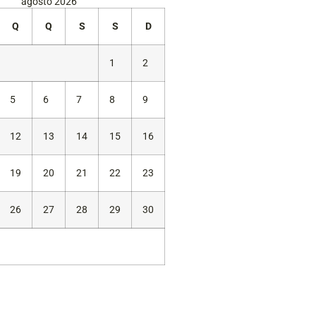
agosto 2026
Q
Q
S
S
D
1
2
5
6
7
8
9
12
13
14
15
16
19
20
21
22
23
26
27
28
29
30