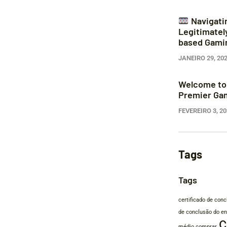
Navigatin
Legitimatel
based Gamin
JANEIRO 29, 20
Welcome to 
Premier Gam
FEVEREIRO 3, 2
Tags
Tags
certificado de con
de conclusão do en
c
médio comprar