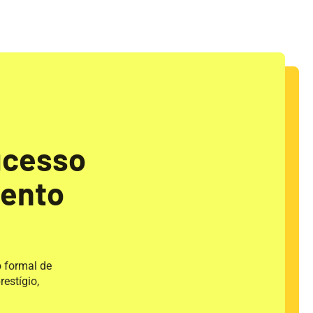
ucesso
mento
 formal de
estígio,