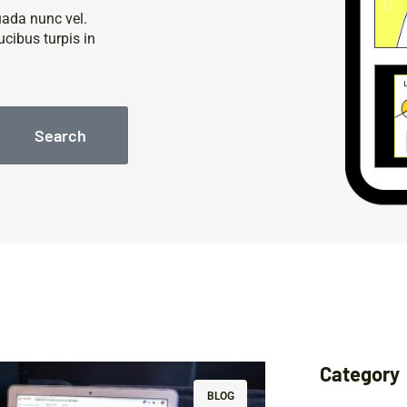
uada nunc vel.
ucibus turpis in
Search
Category
BLOG