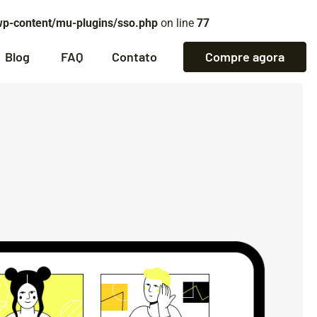
wp-content/mu-plugins/sso.php
on line
77
Blog
FAQ
Contato
Compre agora