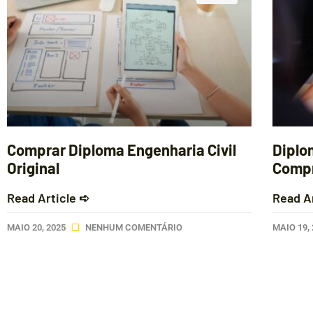
Comprar Diploma Engenharia Civil
Diplo
Original
Compr
Read Article ➪
Read A
MAIO 20, 2025
NENHUM COMENTÁRIO
MAIO 19,