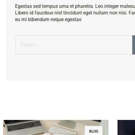
Egestas sed tempus urna et pharetra. Leo integer males
Libero id faucibus nisl tincidunt eget nullam non nisi. Fa
eu mi bibendum neque egestas
BLOG