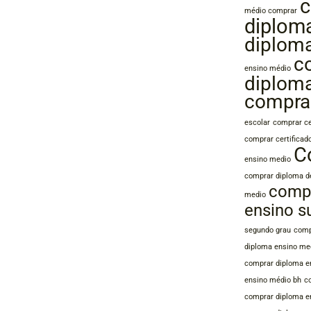
c
médio comprar
diplom
diplom
c
ensino médio
diplom
compra
escolar
comprar ce
comprar certificad
C
ensino medio
comprar diploma d
compr
medio
ensino s
segundo grau
comp
diploma ensino med
comprar diploma e
ensino médio bh
c
comprar diploma e