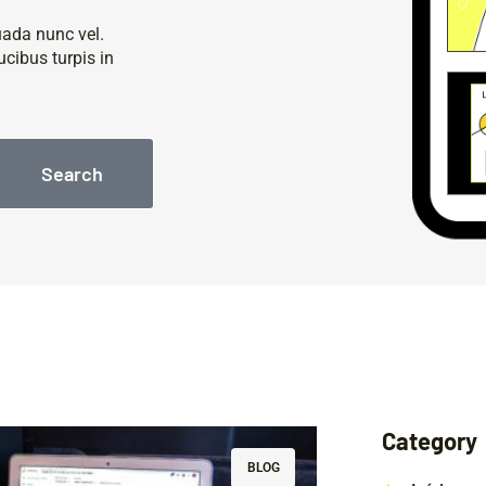
uada nunc vel.
ucibus turpis in
Search
Category
BLOG