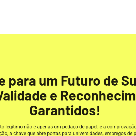
e para um Futuro de S
Validade e Reconheci
Garantidos!
 legítimo não é apenas um pedaço de papel; é a comprovação
ão, a chave que abre portas para universidades, empregos de pr