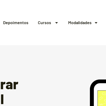
Depoimentos
Cursos
Modalidades
rar
l