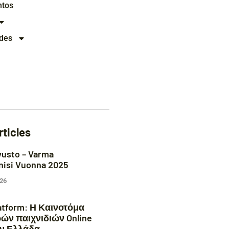
ntos
des
rticles
vusto – Varma
nisi Vuonna 2025
026
atform: Η Καινοτόμα
ρών παιχνιδιών Online
ην Ελλάδα