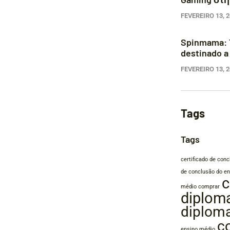
FEVEREIRO 13, 
Spinmama: T
destinado a
FEVEREIRO 13, 
Tags
Tags
certificado de con
de conclusão do en
c
médio comprar
diplom
diplom
c
ensino médio