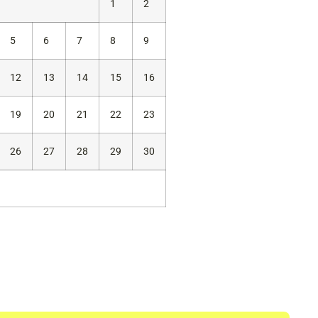
1
2
5
6
7
8
9
12
13
14
15
16
19
20
21
22
23
26
27
28
29
30