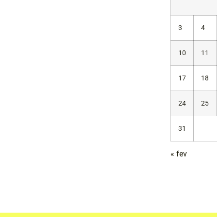
3
4
10
11
17
18
24
25
31
« fev