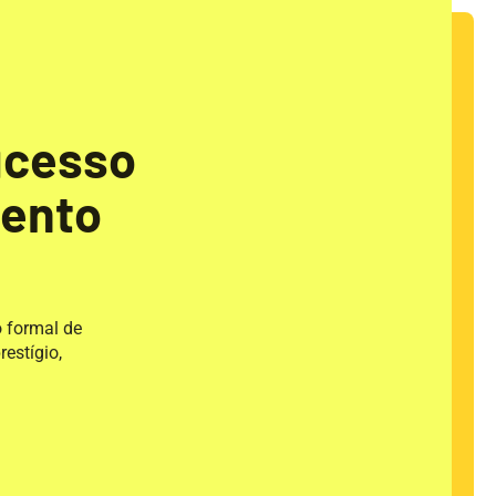
ucesso
mento
 formal de
estígio,