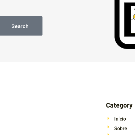
Search
Category
Início
Sobre