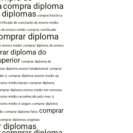
a
compra diploma
 diplomas
compra histórico
rtificado de conclusão do ensino médio
o do ensino médio
comprar certificado
omprar diploma
e ensino médio
comprar diploma do ensino
ar diploma do
uperior
comprar diploma do
rar diploma ensino fundamental
comprar
io rj
comprar diploma ensino medio sp
nsino médio barato
comprar diploma
omprar diploma ensino médio em teresina
nsino médio reconhecido pelo mec rj
nsino médio é seguro
comprar diploma
comprar
dio
comprar diploma falso
comprar diplomas originais
 diplomas